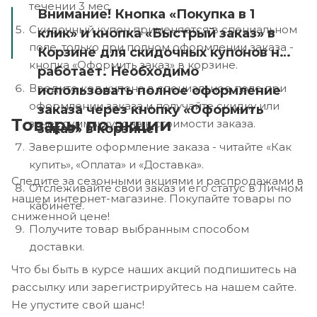
течении 3 мес.
Внимание! Кнопка «Покупка в 1
Скидочный купон применяется в специальном
клик» и кнопка «Быстрый заказ» в
поле, только при полном оформлении заказа -
Корзине для скидочных купонов не
кнопка «Оформить заказ» в корзине.
работает. Необходимо
Введите код купона в специальное поле при
использовать полное оформление
оформлении заказа и получайте скидку или
заказа через кнопку «Оформить
Товары по акции
зачет суммы купона к стоимости заказа.
заказ» в корзине.
Завершите оформление заказа - читайте «Как
купить», «Оплата» и «Доставка».
Следите за сезонными акциями и распродажами в
Отслеживайте свои заказ и его статус в Личном
нашем интернет-магазине. Покупайте товары по
кабинете.
сниженной цене!
Получите товар выбранным способом
доставки.
Что бы быть в курсе наших акций подпишитесь на
рассылку или зарегистрируйтесь на нашем сайте.
Не упустите свой шанс!