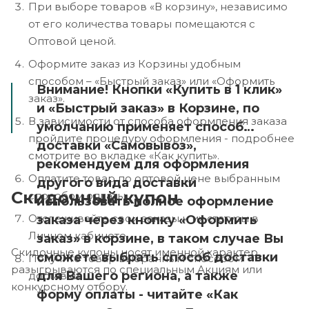
При выборе товаров «В корзину», независимо
от его количества товары помещаются с
Оптовой ценой.
Оформите заказ из Корзины удобным
способом – «Быстрый заказ» или «Оформить
Внимание! Кнопки «Купить в 1 клик»
заказ».
и «Быстрый заказ» в Корзине, по
В зависимости от способа оформления заказа
умолчанию применяет способ
пройдите процедуру оформления - подробнее
доставки «Самовывоз»,
смотрите во вкладке «Как купить».
рекомендуем для оформления
Оплатите товар по оптовой цене выбранным
другого вида доставки
Скидочный купон
способом оплаты.
использовать полное оформление
Отслеживайте свои заказы и их статусы в
заказа через кнопку «Оформить
Личном кабинете.
заказ» в корзине, в таком случае Вы
Скидочные купоны носят именной характер,
сможете выбрать способ доставки
Получите товар выбранным способом
разыгрываются по специальным Акциям или
для Вашего региона, а также
доставки.
конкурсному отбору.
форму оплаты - читайте «Как