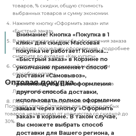
товаров, % скидки, общую стоимость
выбранных товаров и сумму экономии.
Нажмите кнопку «Оформить заказ» или
«Быстрый заказ».
Внимание! Кнопка «Покупка в 1
В зависимости от способа оформления заказа
клик» для скидок Массовая
пройдите процедуру оформления - подробнее
покупка не работает! Кнопка
смотрите во вкладке «Как купить».
«Быстрый заказ» в Корзине по
Оплатите товар со скидкой выбранным
умолчанию применяет способ
способом оплаты.
доставки «Самовывоз»,
Оптовая покупка
рекомендуем, для оформления
Отслеживайте свои заказы и их статусы в
Личном кабинете.
другого способа доставки,
использовать полное оформление
Получите товар выбранным способом
Получите статус «Оптовик» для покупки любых
заказа через кнопку «Оформить
доставки.
товаров независимо от количества со скидкой до
заказ» в корзине. В таком случае,
30%.
Вы сможете выбрать способ
доставки для Вашего региона, а