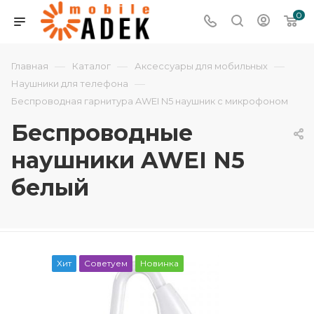
0
—
—
—
Главная
Каталог
Аксессуары для мобильных
—
Наушники для телефона
Беспроводная гарнитура AWEI N5 наушник с микрофоном
Беспроводные
наушники AWEI N5
белый
Хит
Советуем
Новинка