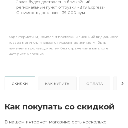
Заказ будет доставлен в ближайший
региональный пункт отгрузки «BTS Express»
Стоимость доставки – 39 000 сум.
Xарактеристики, комплект поставки и внешний вид данного
товара могут отличаться от указанных или могут быть
изменены производителем без отражения в каталоге
интернет-магазина.
СКИДКИ
КАК КУПИТЬ
ОПЛАТА
ДО
Как покупать со скидкой
В нашем интернет-магазине есть несколько