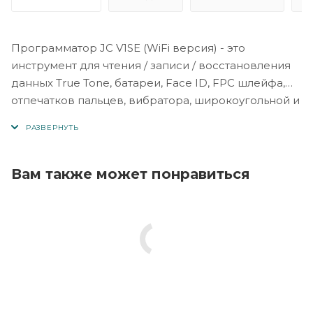
Программатор JC V1SE (WiFi версия) - это
инструмент для чтения / записи / восстановления
данных True Tone, батареи, Face ID, FPC шлейфа,
отпечатков пальцев, вибратора, широкоугольной и
задней камеры на iPhone 5 - 15 серий.
Вы просто подключаете телефон и считываете
данные оригинального компонента (дисплей /
аккумулятор / серийный номер отпечатков
Вам также может понравиться
пальцев и др.) в один клик. Незаменимый
помощник при замене компонентов iPhone.
Обратите внимание! Этот товар не покрывается
гарантией и не подлежит возврату!
Возможности
1. Адаптер для восстановления True Tone (iPhone 7-
11)
Возможности: