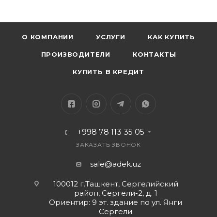
Восстановление True Tone
Поддерживаемые модели:
iPhone 7/7P
О КОМПАНИИ
УСЛУГИ
КАК КУПИТЬ
iPhone 8/8P
ПРОИЗВОДИТЕЛИ
КОНТАКТЫ
iPhone X/XR/XS/XS MAX
iPhone 11 / 11 Pro
КУПИТЬ В КРЕДИТ
2. Адаптер для восстановления True Tone (iPhone
12-14)
Возможности:
Восстановление True Tone при замене
поврежденного дисплея на оригинальный или
+998 78 113 35 05
брендовый дисплей для замены
ЗАКАЗАТЬ ЗВОНОК
(ZV/SL/RJ/JK/GX/JH/XY/GK).
sale@adek.uz
Поддерживаемые модели:
iPhone 12 / 12 mini / 12 Pro / 12 Pro Max
100012 г.Ташкент, Сергелийский
iPhone 13 / 13 mini
район, Сергели-2, д. 1
Ориентир: 9 эт. здание по ул. Янги
iPhone 14 / 14 Plus
Сергели
3. Адаптер для восстановления True Tone (iPhone