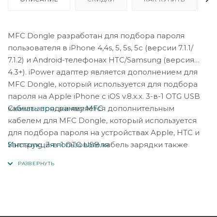
MFC Dongle разработан для подбора пароля
пользователя в iPhone 4,4s, 5, 5s, 5c (версии 7.1.1/
7.1.2) и Android-телефонах HTC/Samsung (версия
4.3+). iPower адаптер является дополнением для
MFC Dongle, который используется для подбора
пароля на Apple iPhone с iOS v.8.x.x. 3-в-1 OTG USB
Скачать программу MFC
кабель зарядки является дополнительным
кабелем для MFC Dongle, который используется
для подбора пароля на устройствах Apple, HTC и
Инструкция пользователя
Samsung. 3-в-1 OTG USB кабель зарядки также
необходим для работы с iPower адаптером.