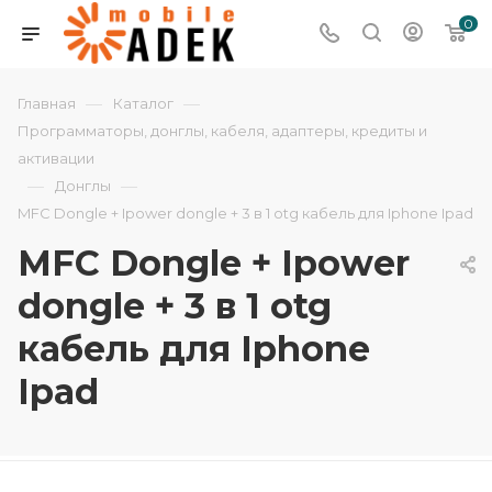
0
—
—
Главная
Каталог
Программаторы, донглы, кабеля, адаптеры, кредиты и
активации
—
—
Донглы
MFC Dongle + Ipower dongle + 3 в 1 otg кабель для Iphone Ipad
MFC Dongle + Ipower
dongle + 3 в 1 otg
кабель для Iphone
Ipad