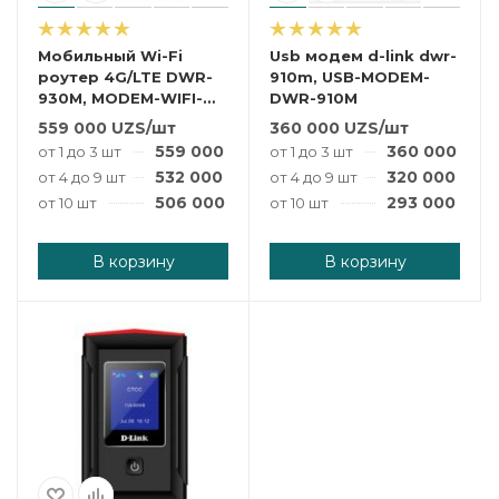
Мобильный Wi-Fi
Usb модем d-link dwr-
роутер 4G/LTE DWR-
910m, USB-MODEM-
930M, MODEM-WIFI-
DWR-910M
DWR-930M
559 000
UZS
/шт
360 000
UZS
/шт
559 000
UZS
/шт
360 000
UZS
от 1 до 3 шт
от 1 до 3 шт
532 000
UZS
/шт
320 000
UZS
от 4 до 9 шт
от 4 до 9 шт
506 000
UZS
/шт
293 000
UZS
от 10 шт
от 10 шт
В корзину
В корзину