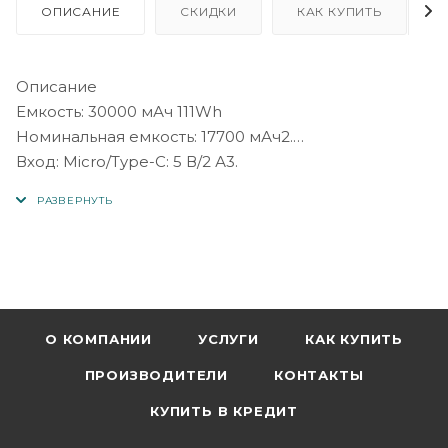
ОПИСАНИЕ
СКИДКИ
КАК КУПИТЬ
Описание
Емкость: 30000 мАч 111Wh
Номинальная емкость: 17700 мАч2.
Вход: Micro/Type-C: 5 В/2 А3.
Выход: USB-A 1/2: 5 В/2 А;
Общая мощность: 5 В/2 А4.
Дисплей: светодиодный цифровой дисплей +
Функция настольной лампы
Материал: АБС + ПК огнестойкий корпус + литий-
полимерный аккумулятор6.
Размер: 148*68*40 мм,
О КОМПАНИИ
УСЛУГИ
КАК КУПИТЬ
вес: 617 г
ПРОИЗВОДИТЕЛИ
КОНТАКТЫ
КУПИТЬ В КРЕДИТ