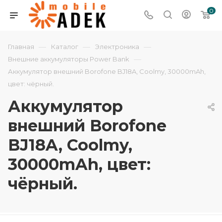
0
—
—
—
Главная
Каталог
Электроника
—
Внешние аккумуляторы Power Bank
Аккумулятор внешний Borofone BJ18A, Coolmy, 30000mAh,
цвет: чёрный.
Аккумулятор
внешний Borofone
BJ18A, Coolmy,
30000mAh, цвет:
чёрный.