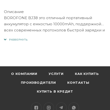
Описание
BOROFONE BJ38 это отличный портативный
аккумулятор с емкостью 10000mAh, поддержкой
всех современных протоколов быстрой зарядки и
системой защиты от перегрузки и короткого
замыкания, что обеспечивает безопасность ваших
устройств.
Номинальная емкость: 10000mAh 37Wh (
Фактическая емкость: 5500mAh. 5V-3A )
Вход: Micro-USB / USB Type-C
Выход: USB Type-C и 2 USB-A
О КОМПАНИИ
УСЛУГИ
КАК КУПИТЬ
Материал изготовления: ABS + огнеупорный PC +
ПРОИЗВОДИТЕЛИ
КОНТАКТЫ
литий-полимерная батарея.
Поддержка всех современных протоколов
КУПИТЬ В КРЕДИТ
быстрой зарядки ( Power Delivery / Quick Charge и
др. )
Интеллектуальная защита от перегрузки и