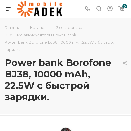
0
—
—
—
Главная
Каталог
Электроника
—
Внешние аккумуляторы Power Bank
Power bank Borofone BJ38, 10000 mAh, 22.5W с быстрой
зарядки.
Power bank Borofone
BJ38, 10000 mAh,
22.5W с быстрой
зарядки.