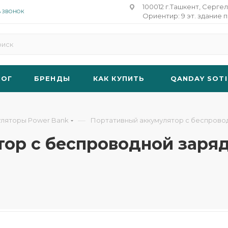
100012 г.Ташкент, Сергел
Ь ЗВОНОК
Ориентир: 9 эт. здание п
ЛОГ
БРЕНДЫ
КАК КУПИТЬ
QANDAY SOTI
—
уляторы Power Bank
Портативный аккумулятор с беспровод
ор с беспроводной заряд