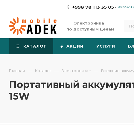
+998 78 113 35 05
ЗАКАЗАТ
Электроника
по доступным ценам
КАТАЛОГ
АКЦИИ
УСЛУГИ
Б
—
—
—
Главная
Каталог
Электроника
Внешние аккум
Портативный аккумулят
15W