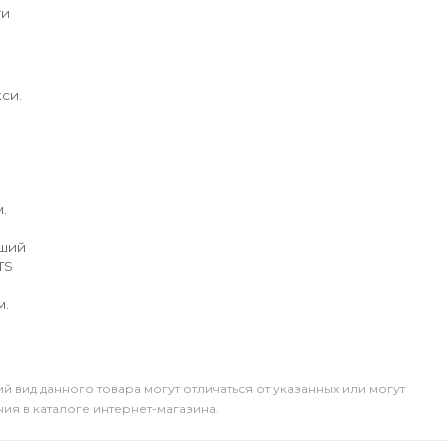
ги
си.
.
йший
TS
м.
й вид данного товара могут отличаться от указанных или могут
я в каталоге интернет-магазина.