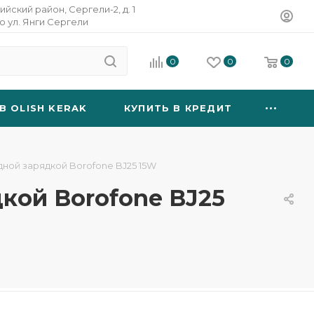
ийский район, Сергели-2, д. 1
о ул. Янги Сергели
0
0
0
B OLISH KERAK
КУПИТЬ В КРЕДИТ
ной зарядкой Borofone BJ25 15W
кой Borofone BJ25