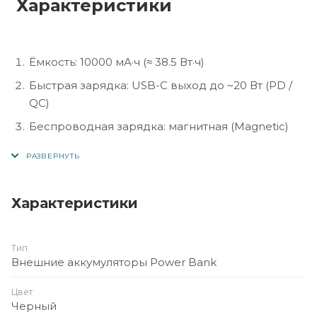
Характеристики
Ёмкость: 10000 мА·ч (≈ 38.5 Вт·ч)
Быстрая зарядка: USB-C выход до ~20 Вт (PD /
QC)
Беспроводная зарядка: магнитная (Magnetic)
индукция (5 Вт / 7.5 Вт / 10 Вт / 15 Вт) — в
некоторых источниках.
Вход: USB-C (18 Вт) — по данным
Характеристики
производителя.
Материал корпуса: прочный PC/ABS/
термостойкий, магнитный элемент.
Тип
Внешние аккумуляторы Power Bank
Дополнительно: встроенная ночная подсветка
(night light) – указано в описании одной из
Цвет
моделей.
Черный