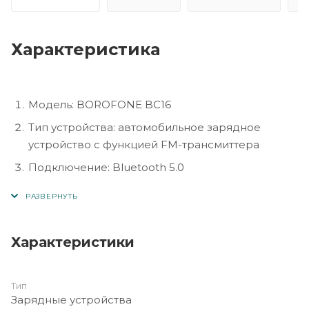
Характеристика
Модель: BOROFONE BC16
Тип устройства: автомобильное зарядное
устройство с функцией FM-трансмиттера
Подключение: Bluetooth 5.0
Питание: от прикуривателя (DC 12V–24V)
Выходная мощность: 3.4A (быстрая зарядка двух
устройств)
Характеристики
Интерфейсы: 2 USB-порта, TF-Card, AUX
Поддерживаемые форматы: MP3, WMA, WAV,
Тип
FLAC
Зарядные устройства