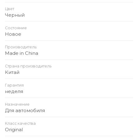
Функции:
Цвет
Черный
Воспроизведение музыки с телефона,
Состояние
Новое
флешки или карты памяти
Производитель:
Передача звука на FM-частоту
Made in China
Страна производитель
Функция громкой связи (Hands-Free)
Китай
Гарантия
Дисплей: LED-индикатор частоты и напряжения
неделя
Особенности: чистое звучание без помех,
Назначение
поддержка быстрой зарядки, компактный и
Для автомобиля
стильный дизайн, совместимость с любыми авто
Класс качества
Original