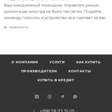
Ваш ежедневный помощник. Управлять умным
домом еще никогда не было так легко. Подайте
команду голосом, и устройство все сделает за вас.
А еще каждая модель обладает разным
характером и отмечена своим цветом. Выбирайте:
красная, розовая, желтая, бирюзовая, капучино
или фиолетовая. В каждой вы найдете что-то
интересное и необычное.
Сегодня в обзоре «Яндекс.Станция Лайт» с
голосовым помощником Алиса. Мы сравним
О КОМПАНИИ
УСЛУГИ
КАК КУПИТЬ
колонки разных цветов и выясним, чем они
ПРОИЗВОДИТЕЛИ
КОНТАКТЫ
отличаются.
КУПИТЬ В КРЕДИТ
+998 78 113 35 05