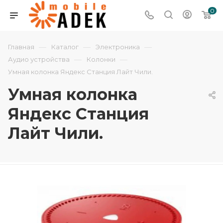
0
—
—
—
Главная
Каталог
Электроника
—
—
Аудио устройства
Колонки
Умная колонка Яндекс Станция Лайт Чили.
Умная колонка
Яндекс Станция
Лайт Чили.