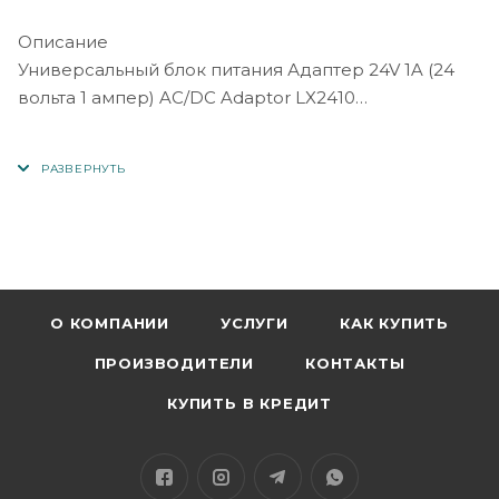
Описание
Универсальный блок питания Адаптер 24V 1A (24
вольта 1 ампер) AC/DC Adaptor LX2410
Блок питания (импульсный адаптер) 220V, 24V, 1A,
разъем 5,5х2,5мм
Блок питания предназначен для обеспечения
стабильного электропитания LED подсветок,
систем видеонаблюдения и различных
электронных модулей. Часто используется как
О КОМПАНИИ
УСЛУГИ
КАК КУПИТЬ
адаптер питания для светодиодных лент,
ПРОИЗВОДИТЕЛИ
КОНТАКТЫ
беспроводного маршрутизатора, модема DSL,
сетевого концентратора, коммутатора, камер
КУПИТЬ В КРЕДИТ
безопасности, светильников, ноутбуков и др.
Импульсный блок питания преобразовывает