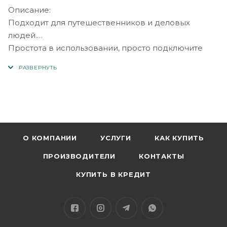
Описание:
Подходит для путешественников и деловых
людей.
Простота в использовании, просто подключите
USB к ПК или зарядное устройство переменного
тока, чтобы зарядить часы.
Цвет: черный
Длина кабеля USB: около 60 см
О КОМПАНИИ
УСЛУГИ
КАК КУПИТЬ
ПРОИЗВОДИТЕЛИ
КОНТАКТЫ
КУПИТЬ В КРЕДИТ