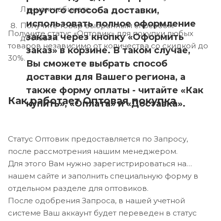
Личном кабинете.
другого способа доставки,
использовать полное оформление
Получите товар выбранным способом
Получите статус «Оптовик» для покупки любых
заказа через кнопку «Оформить
доставки.
товаров независимо от количества со скидкой до
заказ» в корзине. В таком случае,
30%.
Вы сможете выбрать способ
доставки для Вашего региона, а
также форму оплаты - читайте «Как
Как работает Оптовая покупка
купить», «Оплата» и «Доставка».
Статус Оптовик предоставляется по Запросу,
после рассмотрения нашим менеджером.
Для этого Вам нужно зарегистрироваться на
нашем сайте и заполнить специальную форму в
отдельном разделе для оптовиков.
После одобрения Запроса, в нашей учетной
системе Ваш аккаунт будет переведен в статус