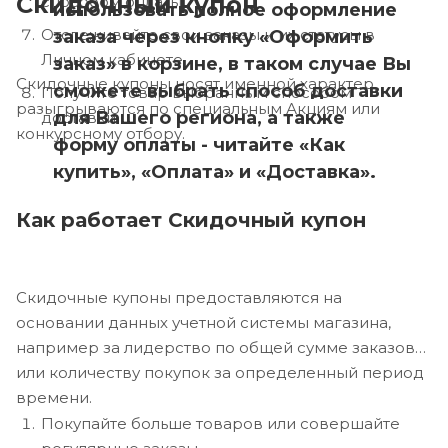
Скидочный купон
способом оплаты.
использовать полное оформление
Отслеживайте свои заказы и их статусы в
заказа через кнопку «Оформить
Личном кабинете.
заказ» в корзине, в таком случае Вы
Скидочные купоны носят именной характер,
сможете выбрать способ доставки
Получите товар выбранным способом
разыгрываются по специальным Акциям или
для Вашего региона, а также
доставки.
конкурсному отбору.
форму оплаты - читайте «Как
купить», «Оплата» и «Доставка».
Как работает Скидочный купон
Скидочные купоны предоставляются на
основании данных учетной системы магазина,
например за лидерство по общей сумме заказов
или количеству покупок за определенный период
времени.
Покупайте больше товаров или совершайте