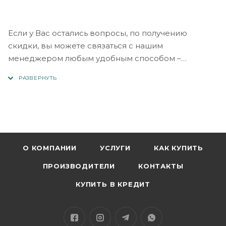
Если у Вас остались вопросы, по получению
скидки, вы можете связаться с нашим
менеджером любым удобным способом –
заполнить любую форму на сайте, написать в
Телеграм или позвонить на наши телефоны отдела
продаж: +998 90 904-18-99 или +999 91 771-77-66.
Удачных покупок!
О КОМПАНИИ
УСЛУГИ
КАК КУПИТЬ
ПРОИЗВОДИТЕЛИ
КОНТАКТЫ
КУПИТЬ В КРЕДИТ