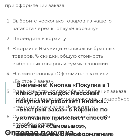
при оформлении заказа.
Выберите несколько товаров из нашего
каталога через кнопку «В корзину».
Перейдите в корзину
В корзине Вы увидите список выбранных
товаров, % скидки, общую стоимость
выбранных товаров и сумму экономии.
Нажмите кнопку «Оформить заказ» или
«Быстрый заказ».
Внимание! Кнопка «Покупка в 1
В зависимости от способа оформления заказа
клик» для скидок Массовая
пройдите процедуру оформления - подробнее
покупка не работает! Кнопка
смотрите во вкладке «Как купить».
«Быстрый заказ» в Корзине по
Оплатите товар со скидкой выбранным
умолчанию применяет способ
способом оплаты.
доставки «Самовывоз»,
Оптовая покупка
рекомендуем, для оформления
Отслеживайте свои заказы и их статусы в