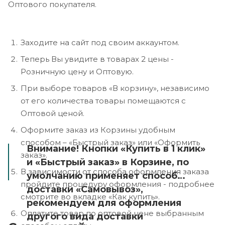
Оптового покупателя.
Заходите на сайт под своим аккаунтом.
Теперь Вы увидите в товарах 2 цены -
Розничную цену и Оптовую.
При выборе товаров «В корзину», независимо
от его количества товары помещаются с
Оптовой ценой.
Оформите заказ из Корзины удобным
способом – «Быстрый заказ» или «Оформить
Внимание! Кнопки «Купить в 1 клик»
заказ».
и «Быстрый заказ» в Корзине, по
В зависимости от способа оформления заказа
умолчанию применяет способ
пройдите процедуру оформления - подробнее
доставки «Самовывоз»,
смотрите во вкладке «Как купить».
рекомендуем для оформления
Оплатите товар по оптовой цене выбранным
другого вида доставки