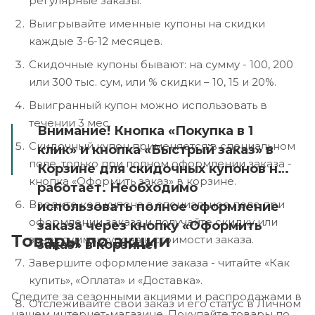
регулярные заказы.
Выигрывайте именные купоны на скидки
каждые 3-6-12 месяцев.
Скидочные купоны бывают: на сумму - 100, 200
или 300 тыс. сум, или % скидки – 10, 15 и 20%.
Выигранный купон можно использовать в
течении 3 мес.
Внимание! Кнопка «Покупка в 1
Скидочный купон применяется в специальном
клик» и кнопка «Быстрый заказ» в
поле, только при полном оформлении заказа -
Корзине для скидочных купонов не
кнопка «Оформить заказ» в корзине.
работает. Необходимо
Введите код купона в специальное поле при
использовать полное оформление
оформлении заказа и получайте скидку или
заказа через кнопку «Оформить
Товары по акции
зачет суммы купона к стоимости заказа.
заказ» в корзине.
Завершите оформление заказа - читайте «Как
купить», «Оплата» и «Доставка».
Следите за сезонными акциями и распродажами в
Отслеживайте свои заказ и его статус в Личном
нашем интернет-магазине. Покупайте товары по