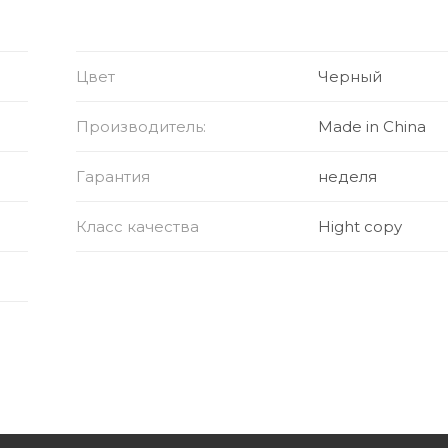
Цвет
Черный
Производитель:
Made in China
Гарантия
неделя
Класс качества
Hight copy