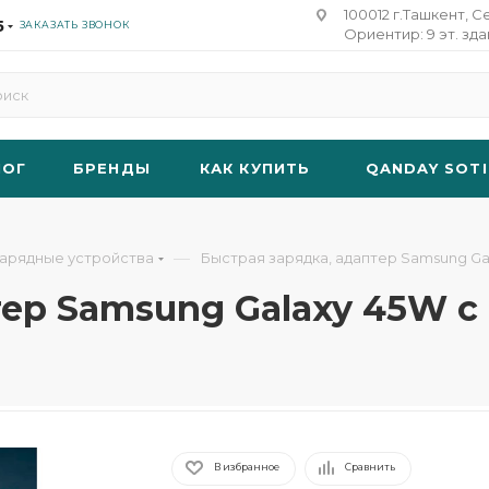
100012 г.Ташкент, С
5
ЗАКАЗАТЬ ЗВОНОК
Ориентир: 9 эт. зд
ЛОГ
БРЕНДЫ
КАК КУПИТЬ
QANDAY SOTI
—
арядные устройства
Быстрая зарядка, адаптер Samsung Ga
ер Samsung Galaxy 45W с
В избранное
Сравнить