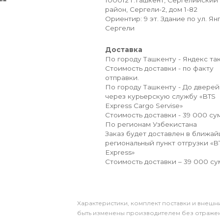
100012 г.Ташкент, Сергелийский
район, Сергели-2, дом 1-82
Ориентир: 9 эт. Здание по ул. Ян
Сергели
Доставка
По городу Ташкенту - Яндекс так
Стоимость доставки - по факту
отправки.
По городу Ташкенту - До дверей
через курьерскую службу «BTS
Express Cargo Servise»
Стоимость доставки - 39 000 сум
По регионам Узбекистана
Заказ будет доставлен в ближа
региональный пункт отгрузки «B
Express»
Стоимость доставки – 39 000 су
Xарактеристики, комплект поставки и внешни
быть изменены производителем без отражени