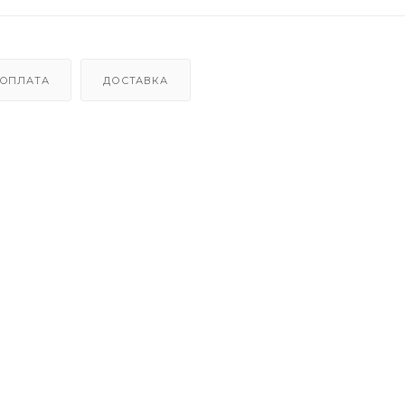
ОПЛАТА
ДОСТАВКА
ншеты, устройства с USB-C
ого замыкания