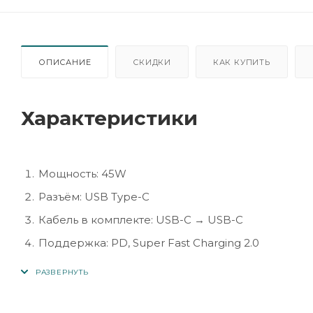
ОПИСАНИЕ
СКИДКИ
КАК КУПИТЬ
Характеристики
Мощность: 45W
Разъём: USB Type-C
Кабель в комплекте: USB-C → USB-C
Поддержка: PD, Super Fast Charging 2.0
Совместимость: смартфоны Samsung Galaxy, пла
Защита: от перегрева, перенапряжения, коротк
Цвет: чёрный/белый (в зависимости от модели)