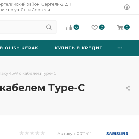
ергелийский район, Сергели-2, д. 1
ание по ул. Янги Сергели
0
0
0
B OLISH KERAK
КУПИТЬ В КРЕДИТ
laxy 45W с кабелем Type-C
 кабелем Type-C
Артикул:
0012414