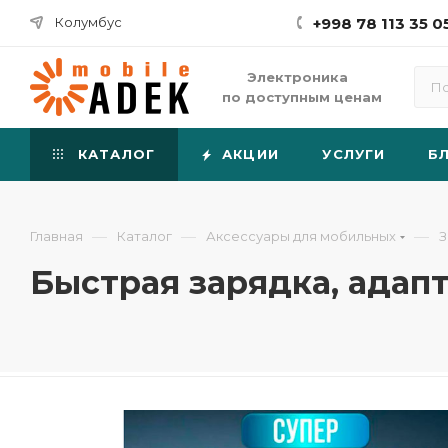
Колумбус
+998 78 113 35 0
Электроника
по доступным ценам
КАТАЛОГ
АКЦИИ
УСЛУГИ
Б
—
—
—
Главная
Каталог
Аксессуары для мобильных
З
Быстрая зарядка, адапт