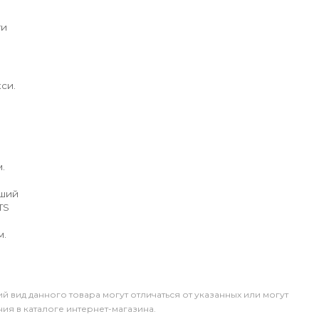
ги
си.
.
йший
TS
м.
й вид данного товара могут отличаться от указанных или могут
я в каталоге интернет-магазина.