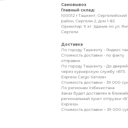
Самовывоз
Главный склад:
100012 г.Ташкент, Сергелийский
район, Сергели-2, дом 1-82
Ориентир: 9 эт. Здание по ул. Ян
Сергели
Доставка
По городу Ташкенту - Яндекс так
Стоимость доставки - по факту
отправки.
По городу Ташкенту - До дверей
через курьерскую службу «BTS
Express Cargo Servise»
Стоимость доставки - 39 000 сум
По регионам Узбекистана
Заказ будет доставлен в ближа
региональный пункт отгрузки «B
Express»
Стоимость доставки – 39 000 су