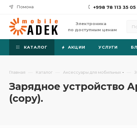
Помона
+998 78 113 35 05
Электроника
по доступным ценам
КАТАЛОГ
АКЦИИ
УСЛУГИ
Б
—
—
—
Главная
Каталог
Аксессуары для мобильных
З
Зарядное устройство App
(copy).