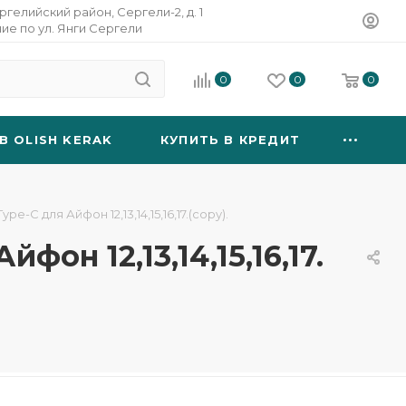
ргелийский район, Сергели-2, д. 1
ние по ул. Янги Сергели
0
0
0
B OLISH KERAK
КУПИТЬ В КРЕДИТ
-C для Айфон 12,13,14,15,16,17.(copy).
он 12,13,14,15,16,17.