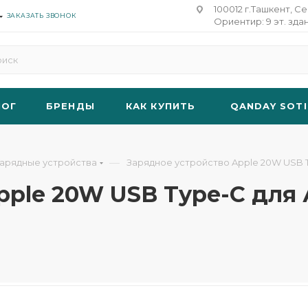
100012 г.Ташкент, Се
ЗАКАЗАТЬ ЗВОНОК
Ориентир: 9 эт. зда
ЛОГ
БРЕНДЫ
КАК КУПИТЬ
QANDAY SOTI
—
арядные устройства
Зарядное устройство Apple 20W USB Type
le 20W USB Type-C для Айф