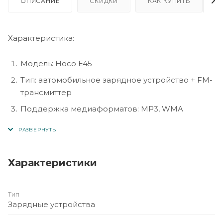
ОПИСАНИЕ
СКИДКИ
КАК КУПИТЬ
Характеристика:
Модель: Hoco E45
Тип: автомобильное зарядное устройство + FM-
трансмиттер
Поддержка медиаформатов: MP3, WMA
Выходные порты:
• порт 1: 5В / 2,4А
• порт 2: 5В / 1,0А
Характеристики
FM диапазон: 87,5–108 МГц
Питание: 12–24 В (бортовая сеть автомобиля)
Тип
Дополнительные функции: радио трансляция
Зарядные устройства
через FM, зарядка смартфонов и других USB-