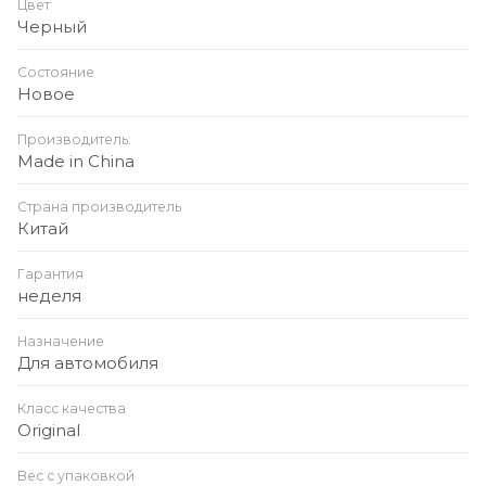
устройств
Цвет
Черный
Защита: от перегрева, короткого замыкания и
перенапряжения
Состояние
Новое
Материал корпуса: термостойкий пластик +
металлические элементы
Производитель:
Made in China
Дизайн: компактный, с дисплеем или LED-
индикатором частоты
Страна производитель
Китай
Гарантия
неделя
Назначение
Для автомобиля
Класс качества
Original
Вес с упаковкой