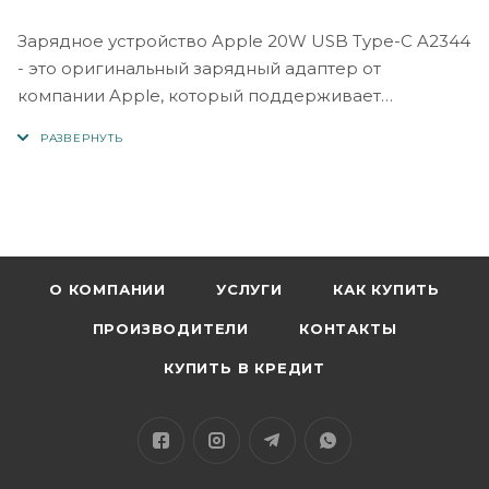
Зарядное устройство Apple 20W USB Type-C A2344
- это оригинальный зарядный адаптер от
компании Apple, который поддерживает
технологию быстрой зарядки. Оно было выпущено
в 2020 году вместе с iPhone 12 и iPhone 12 Pro и
может использоваться для зарядки большинства
устройств Apple, поддерживающих технологию
USB Type-C.
Основные характеристики зарядного устройства
О КОМПАНИИ
УСЛУГИ
КАК КУПИТЬ
Apple 20W USB Type-C A2344 включают:
ПРОИЗВОДИТЕЛИ
КОНТАКТЫ
- Мощность 20 Вт - это позволяет заряжать
КУПИТЬ В КРЕДИТ
устройства быстрее, чем стандартные зарядные
устройства мощностью 5 Вт, которые поставляются
с iPhone.