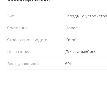
Одновременная зарядка: до 5 устройств
Материал корпуса: прочный огнестойкий пласти
Тип
Зарядные устройства
Дополнительно: защита от перегрузок, компакт
Состояние
Новое
Страна производитель
Китай
Назначение
Для автомобиля
Вес с упаковкой
60г