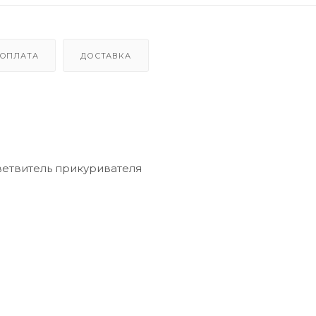
ОПЛАТА
ДОСТАВКА
ветвитель прикуривателя
В)
ры, автоаксессуары.