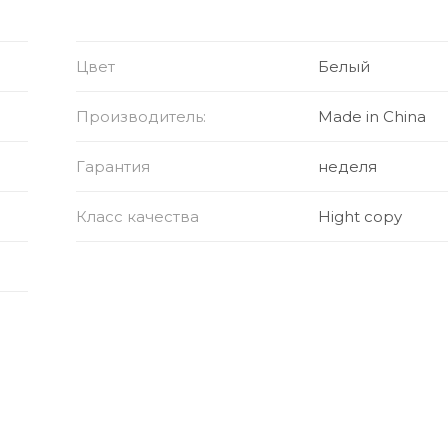
к.
Цвет
Белый
ный и удобный дизайн.
Производитель:
Made in China
Гарантия
неделя
Класс качества
Hight copy