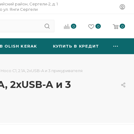
ийский район, Сергели-2, д. 1
о ул. Янги Сергели
0
0
0
B OLISH KERAK
КУПИТЬ В КРЕДИТ
co C1, 2.1A, 2xUSB-A и 3 прикуривателя
, 2xUSB-A и 3