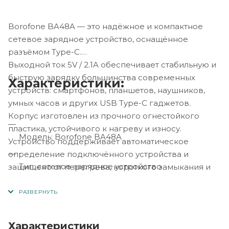
Borofone BA48A — это надёжное и компактное
сетевое зарядное устройство, оснащённое
разъёмом Type-C.
Выходной ток 5V / 2.1A обеспечивает стабильную и
быструю зарядку большинства современных
Характеристики:
устройств: смартфонов, планшетов, наушников,
умных часов и других USB Type-C гаджетов.
Корпус изготовлен из прочного огнестойкого
пластика, устойчивого к нагреву и износу.
Модель: Borofone BA48A
Устройство поддерживает автоматическое
определение подключённого устройства и
Тип: сетевое зарядное устройство
защищено от перегрева, короткого замыкания и
скачков напряжения.
Идеально подходит для дома, офиса и
Разъём выхода: 1 × Type-C
путешествий.
Характеристики
Вход: 100–240V, 50/60Hz