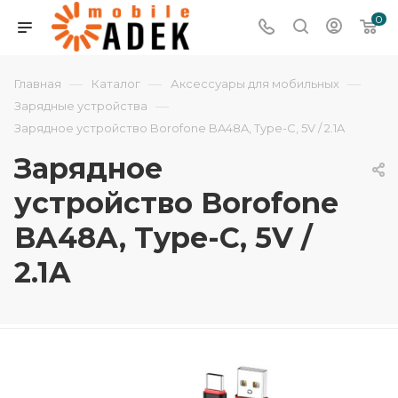
0
—
—
—
Главная
Каталог
Аксессуары для мобильных
—
Зарядные устройства
Зарядное устройство Borofone BA48A, Type-C, 5V / 2.1A
Зарядное
устройство Borofone
BA48A, Type-C, 5V /
2.1A