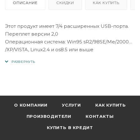
ОПИСАНИЕ
СКИДКИ
КАК КУПИТЬ
Этот продукт имеет 7/4 расширенных USB-порта.
Переплет версии 2,0
Операционная система: Win95 sR2/98SE/Me/2000
/XP/VISTA, Linux2.4 и os8.5 или выше
Скорость передачи: полная скорость 480 Мбит/с,
средняя скорость 12 Мбит/с, низкая скорость 1,5
Мбит/с
Источник питания: USB 5 В/500 мА
Простота использования: в ноутбуке всего два
порта USB, и после подключения мыши и камеры
нет места для USB-накопителя. Привлечение USB-
О КОМПАНИИ
УСЛУГИ
КАК КУПИТЬ
концентратора удобнее. Простота использования:
ПРОИЗВОДИТЕЛИ
КОНТАКТЫ
в ноутбуке всего два порта USB, и после
подключения мыши и камеры нет места для USB-
КУПИТЬ В КРЕДИТ
накопителя. Привлечение USB-концентратора