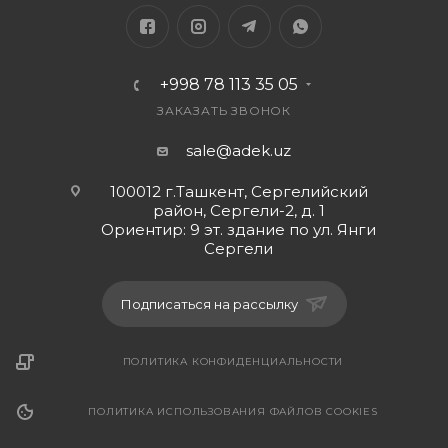
удобнее
Рекомендуемое Использование: USB-интерфейс
настольного компьютера обычно находится сзади,
+998 78 113 35 05
и Очень утомляет наклоняться, чтобы подключать и
отключать. Подключив USB-концентратор к
ЗАКАЗАТЬ ЗВОНОК
задней панели, мы можем использовать USB-
sale@adek.uz
устройство непосредственно на передней панели
хоста.
100012 г.Ташкент, Сергелийский
район, Сергели-2, д. 1
Ориентир: 9 эт. здание по ул. Янги
Сергели
Подписаться на рассылку
ПОЛИТИКА КОНФИДЕНЦИАЛЬНОСТИ
ПОЛИТИКА ИСПОЛЬЗОВАНИЯ ФАЙЛОВ COOKIES