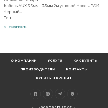
Кабель AUX 3.5мм - 3.5мм 2м угловой Hoco UPA14-
Черный
Тип
кабель
Назначение
для наушников, Для смартфонов
Разъемы
mini jack 3.5 mm (M) - mini jack 3.5 mm (F)
О КОМПАНИИ
УСЛУГИ
КАК КУПИТЬ
ПРОИЗВОДИТЕЛИ
КОНТАКТЫ
КУПИТЬ В КРЕДИТ
+998 78 113 35 05