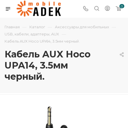
0
—
—
—
Главная
Каталог
Аксессуары для мобильных
—
USB, кабели, адаптеры, AUX
Кабель AUX Hoco UPA14, 3.5мм черный.
Кабель AUX Hoco
UPA14, 3.5мм
черный.