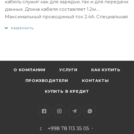
кабель служит как для зарядки, так и для передачи
данных. Длина кабеля составляет 1.2м.
Максимальный проводимый ток 2.4А. Специальная
оболочка предотвращает окисление и ржавчину.
Надежная оплетка защищает от механических
повреждений.
О КОМПАНИИ
УСЛУГИ
КАК КУПИТЬ
ПРОИЗВОДИТЕЛИ
КОНТАКТЫ
КУПИТЬ В КРЕДИТ
+998 78 113 35 05