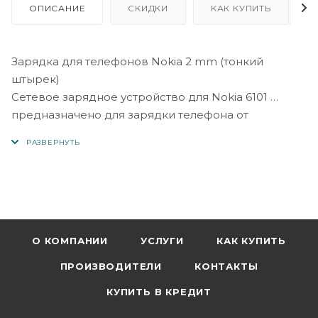
ОПИСАНИЕ
СКИДКИ
КАК КУПИТЬ
Зарядка для телефонов Nokia 2 mm (тонкий
штырек)
Сетевое зарядное устройство для Nokia 6101
предназначено для зарядки телефона от
стандартной сети 220В
для Nokia 6101/N95
Slider/3250/6070/6111/6270/6280/6300/7360/N70/N71/E61
Технические характеристики:
О КОМПАНИИ
УСЛУГИ
КАК КУПИТЬ
- максимальный показатель выходного тока (5 В):
ПРОИЗВОДИТЕЛИ
КОНТАКТЫ
0.7А
КУПИТЬ В КРЕДИТ
- показатель выходного напряжения: 5 В