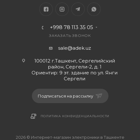
- кабель Nokia 2.0 мм
+998 78 113 35 05
- штекер для подключения датирован под разъем
Nokia 6101. Зарядное устройство предназначено
ЗАКАЗАТЬ ЗВОНОК
для подключения к бытовой электросети на 220В.
sale@adek.uz
100012 г.Ташкент, Сергелийский
район, Сергели-2, д. 1
Ориентир: 9 эт. здание по ул. Янги
Сергели
Подписаться на рассылку
ПОЛИТИКА КОНФИДЕНЦИАЛЬНОСТИ
2026 © Интернет-магазин электроники в Ташкенте