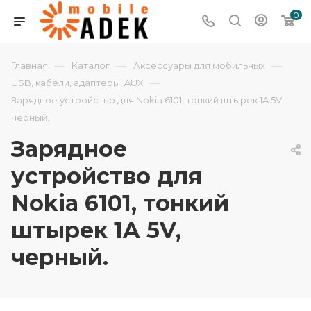
0
—
—
—
Главная
Каталог
Аксессуары для мобильных
—
USB, кабели, адаптеры, AUX
Зарядное устройство для Nokia 6101, тонкий штырек 1A 5V,
черный.
Зарядное
устройство для
Nokia 6101, тонкий
штырек 1A 5V,
черный.