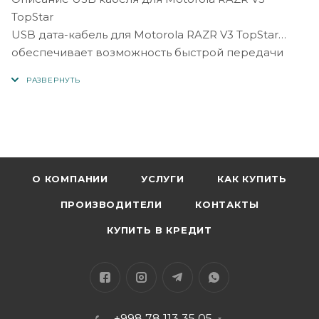
TopStar
USB дата-кабель для Motorola RAZR V3 TopStar
обеспечивает возможность быстрой передачи
данных по протоколу USB 2.0 и позволяет заряжать
Ваш Motorola RAZR V3 через USB порт
компьютера. Предназначен для GPRS-интернет
соединений, передачи данных, мелодий,
фотографий с Вашего персонального компьютера
на телефон и с телефона на компьютер,
редактирования записных книжек и т.д.
О КОМПАНИИ
УСЛУГИ
КАК КУПИТЬ
ПРОИЗВОДИТЕЛИ
КОНТАКТЫ
КУПИТЬ В КРЕДИТ
+998 78 113 35 05