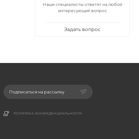
Наши специалисты ответят на любой
стройки →
интересующий вопрос
у)
Задать вопрос
енные
живается
льный
ленький
Подписаться на рассылку
ПОЛИТИКА КОНФИДЕНЦИАЛЬНОСТИ