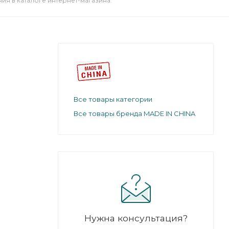
я в каталоге интернет-магазина.
Все товары категории
Все товары бренда MADE IN CHINA
ightning
ть
птера вы
о
ль).
Нужна консультация?
ть