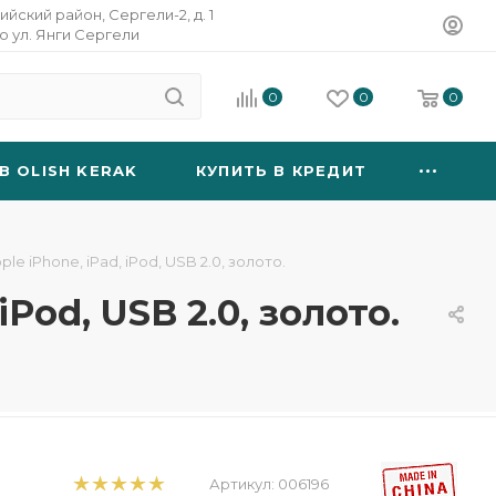
ийский район, Сергели-2, д. 1
о ул. Янги Сергели
0
0
0
B OLISH KERAK
КУПИТЬ В КРЕДИТ
e iPhone, iPad, iPod, USB 2.0, золото.
Pod, USB 2.0, золото.
Артикул:
006196