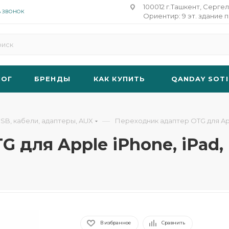
100012 г.Ташкент, Сергел
Ь ЗВОНОК
Ориентир: 9 эт. здание п
ЛОГ
БРЕНДЫ
КАК КУПИТЬ
QANDAY SOTI
—
SB, кабели, адаптеры, AUX
Переходник адаптер OTG для Appl
для Apple iPhone, iPad, i
В избранное
Сравнить