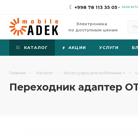
+998 78 113 35 05
ЗАКАЗАТ
Электроника
по доступным ценам
КАТАЛОГ
АКЦИИ
УСЛУГИ
Б
—
—
—
Главная
Каталог
Аксессуары для мобильных
U
Переходник адаптер OTG 