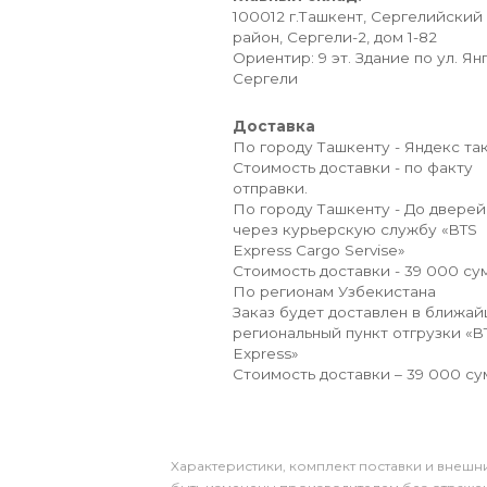
100012 г.Ташкент, Сергелийский
район, Сергели-2, дом 1-82
Ориентир: 9 эт. Здание по ул. Ян
Сергели
Доставка
По городу Ташкенту - Яндекс так
Стоимость доставки - по факту
отправки.
По городу Ташкенту - До дверей
через курьерскую службу «BTS
Express Cargo Servise»
Стоимость доставки - 39 000 сум
По регионам Узбекистана
Заказ будет доставлен в ближа
региональный пункт отгрузки «B
Express»
Стоимость доставки – 39 000 су
Xарактеристики, комплект поставки и внешни