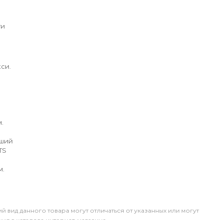
ги
си.
.
йший
TS
м.
й вид данного товара могут отличаться от указанных или могут