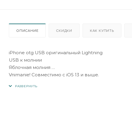
ОПИСАНИЕ
СКИДКИ
КАК КУПИТЬ
iPhone otg USB оригинальный Lightning
USB к молнии
Яблочная молния
Vnimanie! Совместимо с iOS 13 и выше.
Адаптер OTG для Apple iPhone, iPad, iPod с 8-конта
- USB поддерживает технологию OTG, помогает ре
возможность подключения к мобильным устройств
Переходник OTG (переходник) с Lightning (вилка/A
можете подключить к своему устройству с Lightnin
стекером USB-A (например: принтер/сенсорный д
Миниатюрные размеры обеспечивают лишь удобст