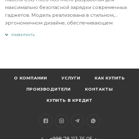
максимально безопасной зарядки современных
гаджетов. Модель реализована в стильном,
эргономичном дизайне, обеспечивающем
комфортную повседневную эксплуатацию,
предлагается в двух классических расцветках: в
черном и белом цветах. Корпуса коннекторов
выполнены в удобной форме со скругленными
гранями, имеют приятную на ощупь, ребристую
поверхность, препятствующую скольжению
пальцев. Места их соединения с кабелем
О КОМПАНИИ
УСЛУГИ
КАК КУПИТЬ
выполнены с дополнительной защитой от изломов,
ПРОИЗВОДИТЕЛИ
КОНТАКТЫ
что значительно продлевает срок службы
аксессуара. Оплетка кабеля, как и корпуса
КУПИТЬ В КРЕДИТ
разъемов, изготовлена из поливинилхлорида,
который препятствует его спутыванию,
растяжению и разрыву. Четырехжильный
сердечник из чистой меди состоит из 72
+998 78 113 35 05