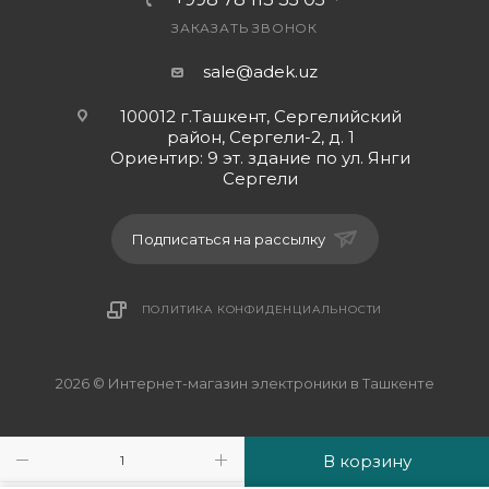
проводников, гарантирует стабильность процесса
зарядки и скорости передачи данных.
ЗАКАЗАТЬ ЗВОНОК
Установление соединения между устройствами
sale@adek.uz
осуществляется через USB – Micro-USB.
Максимальная сила проводимого тока составляет
100012 г.Ташкент, Сергелийский
2.4А. Длина кабеля – 1м.
район, Сергели-2, д. 1
Ориентир: 9 эт. здание по ул. Янги
Сергели
Подписаться на рассылку
ПОЛИТИКА КОНФИДЕНЦИАЛЬНОСТИ
2026 © Интернет-магазин электроники в Ташкенте
В корзину