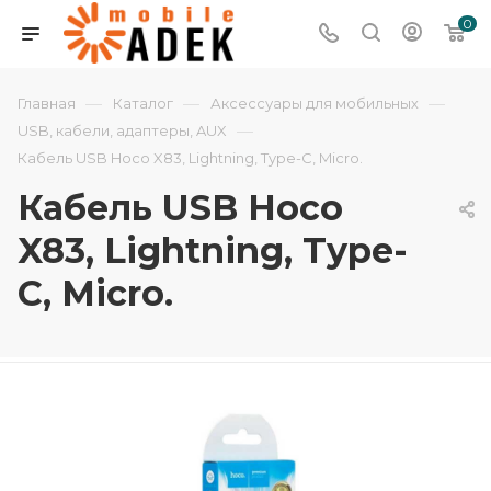
0
—
—
—
Главная
Каталог
Аксессуары для мобильных
—
USB, кабели, адаптеры, AUX
Кабель USB Hoco X83, Lightning, Type-C, Micro.
Кабель USB Hoco
X83, Lightning, Type-
C, Micro.