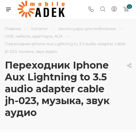
0
—
—
—
Главная
Каталог
Аксессуары для мобильных
—
USB, кабели, адаптеры, AUX
Переходник Iphone Aux Lightning to 3.5 audio adapter cable
jh-023, музыка, звук аудио
Переходник Iphone
Aux Lightning to 3.5
audio adapter cable
jh-023, музыка, звук
аудио