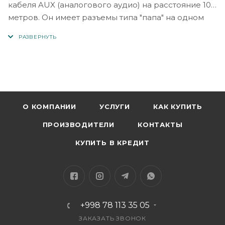
кабеля AUX (аналогового аудио) на расстояние 10
метров. Он имеет разъемы типа "папа" на одном
конце и "мама" на другом конце, что позволяет
подключать различные аудиоустройства, такие как
наушники, аудио колонки, микрофон или другие
аудиоисточники.
Удлинитель AUX обычно использует стандартный
разъем 3,5 мм (или 6,35 мм для профессиональных
О КОМПАНИИ
УСЛУГИ
КАК КУПИТЬ
аудиоустройств) и соединяет два разъема на
ПРОИЗВОДИТЕЛИ
КОНТАКТЫ
концах кабеля.
КУПИТЬ В КРЕДИТ
Удлинительы AUX могут быть полезными в
ситуациях, когда требуется дополнительная длина
кабеля для расположения аудиоустройства на
некотором удалении от источника звука.
+998 78 113 35 05
При выборе удлинителя AUX 10 метров
ЗАКАЗАТЬ ЗВОНОК