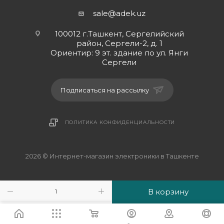
рекомендуется учитывать качество кабеля и
sale@adek.uz
разъемов, чтобы обеспечить хорошую передачу
звука и надежное соединение.
100012 г.Ташкент, Сергелийский
район, Сергели-2, д. 1
Ориентир: 9 эт. здание по ул. Янги
Сергели
Подписаться на рассылку
ПОЛИТИКА КОНФИДЕНЦИАЛЬНОСТИ
2026 © Интернет-магазин электроники в Ташкенте
В корзину