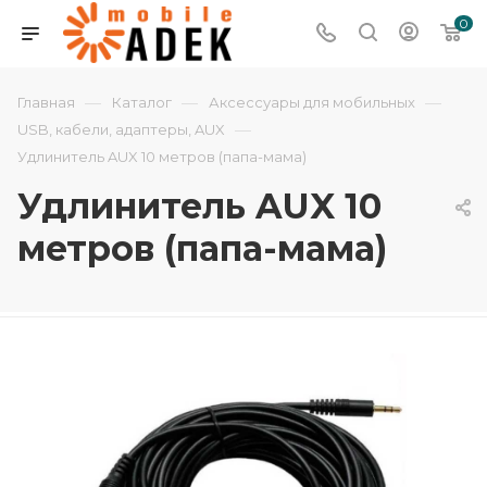
0
—
—
—
Главная
Каталог
Аксессуары для мобильных
—
USB, кабели, адаптеры, AUX
Удлинитель AUX 10 метров (папа-мама)
Удлинитель AUX 10
метров (папа-мама)