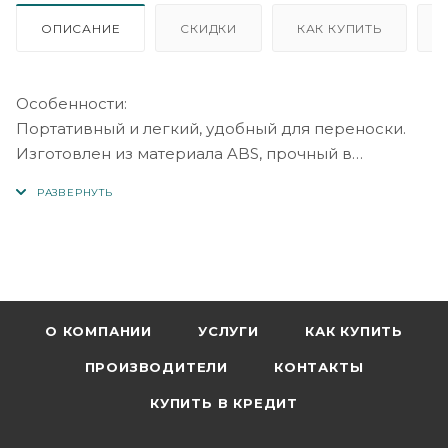
ОПИСАНИЕ
СКИДКИ
КАК КУПИТЬ
Особенности:
Портативный и легкий, удобный для переноски.
Изготовлен из материала ABS, прочный в
использовании.
Перед использованием проверьте, поддерживает
ли ваш телефон функцию OTG.
Наименование продукта: Конвертер Type-C OTG
Материал корпуса: ABS
Количество: 1 шт
О КОМПАНИИ
УСЛУГИ
КАК КУПИТЬ
. Особенности: Портативный, мини, простой в
ПРОИЗВОДИТЕЛИ
КОНТАКТЫ
использовании
Размер: 1,9 см x 1,8 см x 0,8 см/0,75 "x 0,71" x 0,31 "
КУПИТЬ В КРЕДИТ
(прибл.)