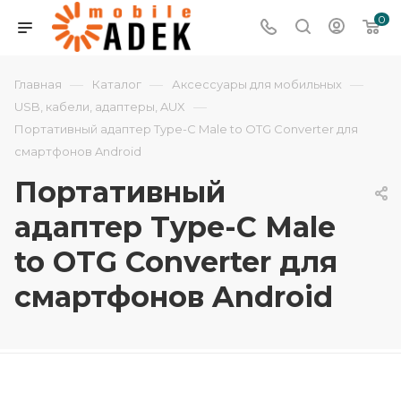
0
—
—
—
Главная
Каталог
Аксессуары для мобильных
—
USB, кабели, адаптеры, AUX
Портативный адаптер Type-C Male to OTG Converter для
смартфонов Android
Портативный
адаптер Type-C Male
to OTG Converter для
смартфонов Android