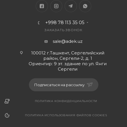
Примечания:
из-за Из-за разницы в освещении и настройках
+998 78 113 35 05
экрана цвет элемента может немного отличаться
от изображения.Пожалуйста, позвольте небольшую
ЗАКАЗАТЬ ЗВОНОК
разницу в размерах из-за различных ручных
sale@adek.uz
измерений.Включает в 1 x OTG конвертер Type-C
100012 г.Ташкент, Сергелийский
район, Сергели-2, д. 1
Ориентир: 9 эт. здание по ул. Янги
Сергели
Подписаться на рассылку
ПОЛИТИКА КОНФИДЕНЦИАЛЬНОСТИ
ПОЛИТИКА ИСПОЛЬЗОВАНИЯ ФАЙЛОВ COOKIES