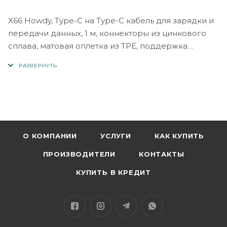
X66 Howdy, Type-C на Type-C кабель для зарядки и
передачи данных, 1 м, коннекторы из цинкового
сплава, матовая оплетка из TPE, поддержка
мощности 60W / 3A.
Тип коннектора 1: USB Type-C
Тип коннектора 2: USB Type C
Длина: 1 м
Цвет: Белый
Тип: Дата-кабели
Назначение: Для телефонов и планшетов
О КОМПАНИИ
УСЛУГИ
КАК КУПИТЬ
Страна-производитель товара: Китай
ПРОИЗВОДИТЕЛИ
КОНТАКТЫ
КУПИТЬ В КРЕДИТ