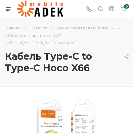
0
—
—
—
Главная
Каталог
Аксессуары для мобильных
—
USB, кабели, адаптеры, AUX
Кабель Type-C to Type-C Hoco X66
Кабель Type-C to
Type-C Hoco X66