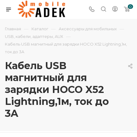
0
—
—
—
Главная
Каталог
Аксессуары для мобильных
—
USB, кабели, адаптеры, AUX
Кабель USB магнитный для зарядки HOCO X52 Lightning,1м,
ток до 3A
Кабель USB
магнитный для
зарядки HOCO X52
Lightning,1м, ток до
3A