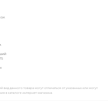
си.
.
йший
TS
м.
й вид данного товара могут отличаться от указанных или могут
я в каталоге интернет-магазина.