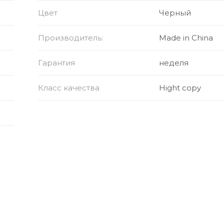
ючать флешки, клавиатуры, мыши и другие устройства
Цвет
Черный
тбуками с портом Type-C
Производитель:
Made in China
Гарантия
неделя
2.0)
Класс качества
Hight copy