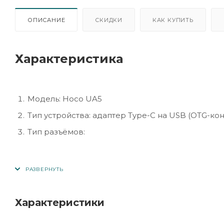
ОПИСАНИЕ
СКИДКИ
КАК КУПИТЬ
Характеристика
Модель: Hoco UA5
Тип устройства: адаптер Type-C на USB (OTG-ко
Тип разъёмов:
Вход: USB Type-C (мама)
Выход: USB-A (папа)
Характеристики