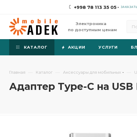
+998 78 113 35 05
ЗАКАЗАТ
Электроника
по доступным ценам
КАТАЛОГ
АКЦИИ
УСЛУГИ
Б
—
—
—
Главная
Каталог
Аксессуары для мобильных
U
Адаптер Type-C на USB