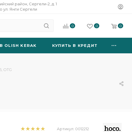
ийский район, Сергели-2, д. 1
о ул. Янги Сергели
0
0
0
B OLISH KERAK
КУПИТЬ В КРЕДИТ
5, OTG
Артикул:
0012212