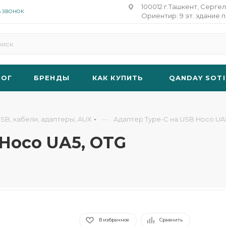
100012 г.Ташкент, Сергел
Ь ЗВОНОК
Ориентир: 9 эт. здание п
ЛОГ
БРЕНДЫ
КАК КУПИТЬ
QANDAY SOTI
—
SB, кабели, адаптеры, AUX
Адаптер Type-C на USB Hoco UA
 Hoco UA5, OTG
В избранное
Сравнить