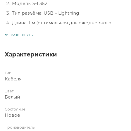
Модель: S-L352
Тип разъёма: USB – Lightning
Длина: 1 м (оптимальная для ежедневного
использования)
Цвет: белый
Поддержка: быстрая зарядка и передача
Характеристики
данных
Материал: износостойкая оплётка, устойчивая к
Тип
перегибам
Кабеля
Совместимость: iPhone, iPad, iPod с разъёмом
Lightning
Цвет
Белый
Состояние
Новое
Производитель: