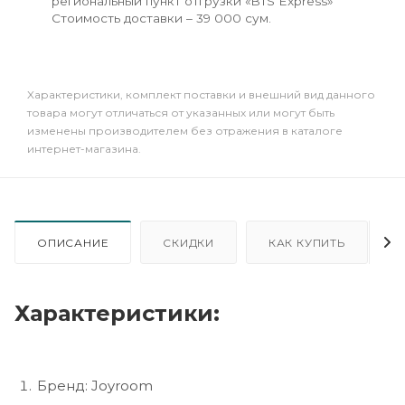
региональный пункт отгрузки «BTS Express»
Стоимость доставки – 39 000 сум.
Xарактеристики, комплект поставки и внешний вид данного
товара могут отличаться от указанных или могут быть
изменены производителем без отражения в каталоге
интернет-магазина.
ОПИСАНИЕ
СКИДКИ
КАК КУПИТЬ
Характеристики:
Бренд: Joyroom