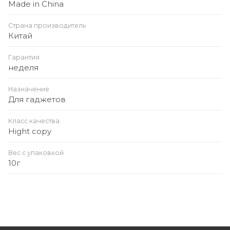
Made in China
Страна производитель
Китай
Гарантия
неделя
Назначение
Для гаджетов
Класс качества
Hight copy
Вес с упаковкой
10г