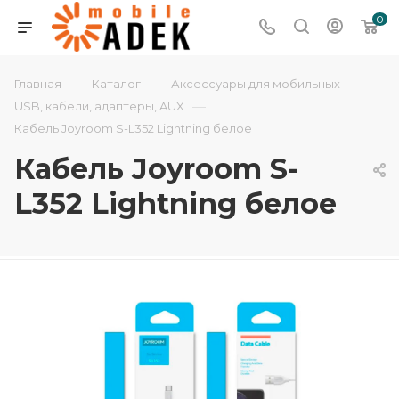
0
—
—
—
Главная
Каталог
Аксессуары для мобильных
—
USB, кабели, адаптеры, AUX
Кабель Joyroom S-L352 Lightning белое
Кабель Joyroom S-
L352 Lightning белое