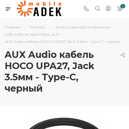
0
—
—
—
Главная
Каталог
Аксессуары для мобильных
—
USB, кабели, адаптеры, AUX
AUX Audio кабель HOCO UPA27, Jack 3.5мм - Type-C, черный
AUX Audio кабель
HOCO UPA27, Jack
3.5мм - Type-C,
черный