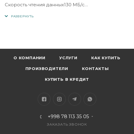
Скорость чтения данных130 МБ/с
Технические характеристики
Объем 64 ГБ
ИнтерфейсUSB 3.0
Скорость чтения130 МБ/с
Конструкция
О КОМПАНИИ
УСЛУГИ
КАК КУПИТЬ
Корпус водонепроницаемый
ПРОИЗВОДИТЕЛИ
КОНТАКТЫ
Материал корпуса металл
Размеры (ШхДхТ)12x40x11 мм
КУПИТЬ В КРЕДИТ
+998 78 113 35 05
ЗАКАЗАТЬ ЗВОНОК