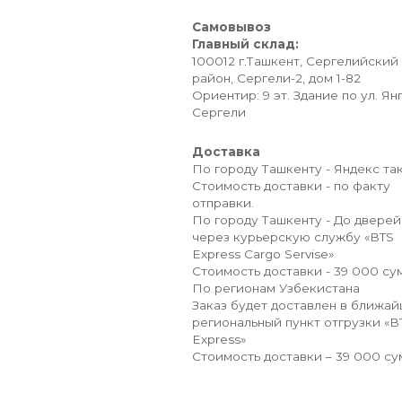
Самовывоз
Главный склад:
100012 г.Ташкент, Сергелийский
район, Сергели-2, дом 1-82
Ориентир: 9 эт. Здание по ул. Ян
Сергели
Доставка
По городу Ташкенту - Яндекс так
Стоимость доставки - по факту
отправки.
По городу Ташкенту - До дверей
через курьерскую службу «BTS
Express Cargo Servise»
Стоимость доставки - 39 000 сум
По регионам Узбекистана
Заказ будет доставлен в ближа
региональный пункт отгрузки «B
Express»
Стоимость доставки – 39 000 су