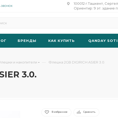
100012 г.Ташкент, Сергел
Ь ЗВОНОК
Ориентир: 9 эт. здание п
ЛОГ
БРЕНДЫ
КАК КУПИТЬ
QANDAY SOTI
—
лешки и накопители
Флешка 2GB DIGIRICH ‎ASIER 3.0.
IER 3.0.
В избранное
Сравнить