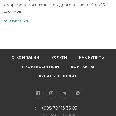
смартфонов и планшетов диагональю от 4 до 13
дюймов.
Удобно использовать для просмотра видео, игр,
телефонных звонков, видеозвонков, записи видео.
Вы также можете использовать свое мобильное
устройство во время зарядки.
Подставка изготовлена ​​из АБС-пластика и
алюминия, нижнее основание очень устойчиво, что
позволяет устойчиво держать ваши телефоны и
О КОМПАНИИ
УСЛУГИ
КАК КУПИТЬ
планшеты на рабочем столе. Резиновые накладки
ПРОИЗВОДИТЕЛИ
КОНТАКТЫ
надежно защитят ваше устройство от царапин и
скольжения.
КУПИТЬ В КРЕДИТ
+998 78 113 35 05
ЗАКАЗАТЬ ЗВОНОК