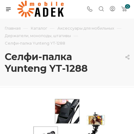
0
—
—
—
Главная
Каталог
Аксессуары для мобильных
—
Держатели, моноподы, штативы
Селфи-палка Yunteng YT-1288
Селфи-палка
Yunteng YT-1288