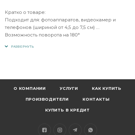
Кратко о товаре:
Подходит для: фотоаппаратов, видеокамер и
телефонов (шириной от 4,5 до 7,5 см)
Возможность поворота на 180°
Совместимые ОС: Android, iOS
Высота: 42.5-125 см
Тип питания: Собственный аккумулятор
Материал: металл, пластик
Вес: 235 г
О КОМПАНИИ
УСЛУГИ
КАК КУПИТЬ
ПРОИЗВОДИТЕЛИ
КОНТАКТЫ
КУПИТЬ В КРЕДИТ