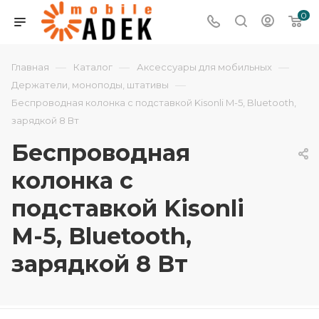
0
—
—
—
Главная
Каталог
Аксессуары для мобильных
—
Держатели, моноподы, штативы
Беспроводная колонка с подставкой Kisonli M-5, Bluetooth,
зарядкой 8 Вт
Беспроводная
колонка с
подставкой Kisonli
M-5, Bluetooth,
зарядкой 8 Вт