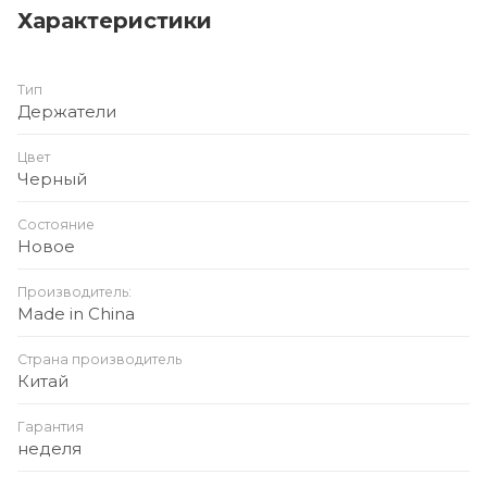
Совместимость: iOS, Android, любое устройство
Характеристики
с Bluetooth.
Дизайн: компактный, современный, для дома и
Тип
офиса.
Держатели
Цвет
Черный
Состояние
Новое
Производитель:
Made in China
Страна производитель
Китай
Гарантия
неделя