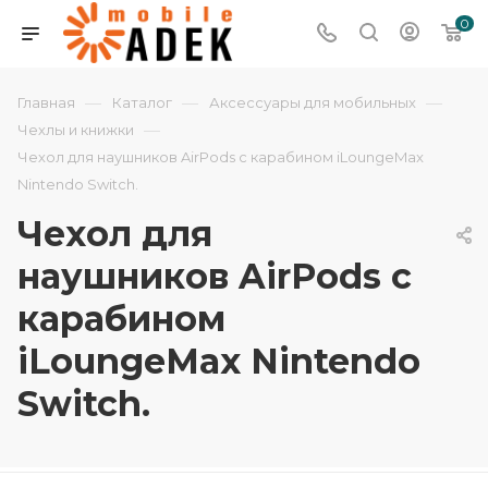
0
—
—
—
Главная
Каталог
Аксессуары для мобильных
—
Чехлы и книжки
Чехол для наушников AirPods с карабином iLoungeMax
Nintendo Switch.
Чехол для
наушников AirPods с
карабином
iLoungeMax Nintendo
Switch.