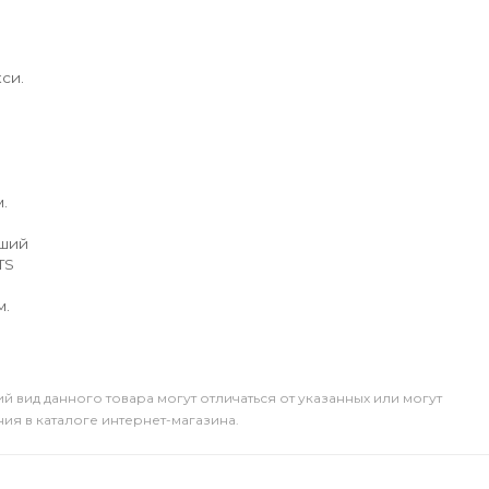
си.
.
йший
TS
м.
й вид данного товара могут отличаться от указанных или могут
я в каталоге интернет-магазина.