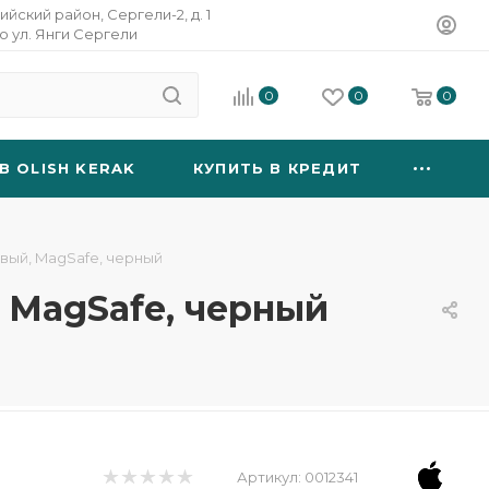
ийский район, Сергели-2, д. 1
о ул. Янги Сергели
0
0
0
B OLISH KERAK
КУПИТЬ В КРЕДИТ
овый, MagSafe, черный
, MagSafe, черный
Артикул:
0012341