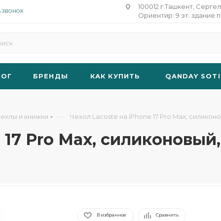
100012 г.Ташкент, Сергел
Ь ЗВОНОК
Ориентир: 9 эт. здание п
ЛОГ
БРЕНДЫ
КАК КУПИТЬ
QANDAY SOTI
—
ехлы и книжки
Чехол Lacoste на iPhone 17 Pro Max, силикон
e 17 Pro Max, силиконовый
В избранное
Сравнить