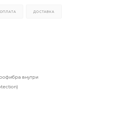
ОПЛАТА
ДОСТАВКА
икрофибра внутри
tection)
м логотипом