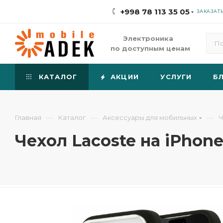
+998 78 113 35 05
ЗАКАЗАТ
Электроника
по доступным ценам
КАТАЛОГ
АКЦИИ
УСЛУГИ
Б
—
—
—
Главная
Каталог
Аксессуары для мобильных
Ч
Чехол Lacoste на iPhon