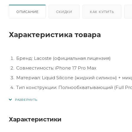
ОПИСАНИЕ
СКИДКИ
КАК КУПИТЬ
Характеристика товара
Бренд: Lacoste (официальная лицензия)
Совместимость: iPhone 17 Pro Max
Материал: Liquid Silicone (жидкий силикон) + м
Тип конструкции: Полнообхватывающий (Full Pro
Поддержка MagSafe: Да, встроенные магниты
Цвет: Чёрный (Black Edition)
Форм-фактор: Тонкий, лёгкий, матовый чехол
Характеристики
Дизайн: Лаконичный стиль Lacoste с фирменны