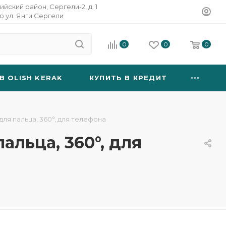
ийский район, Сергели-2, д. 1
о ул. Янги Сергели
0
0
0
B OLISH KERAK
КУПИТЬ В КРЕДИТ
ля пальца, 360°, для телефона
льца, 360°, для