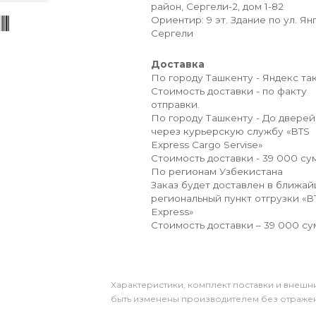
район, Сергели-2, дом 1-82
Ориентир: 9 эт. Здание по ул. Ян
Сергели
Доставка
По городу Ташкенту - Яндекс так
Стоимость доставки - по факту
отправки.
По городу Ташкенту - До дверей
через курьерскую службу «BTS
Express Cargo Servise»
Стоимость доставки - 39 000 сум
По регионам Узбекистана
Заказ будет доставлен в ближа
региональный пункт отгрузки «B
Express»
Стоимость доставки – 39 000 су
Xарактеристики, комплект поставки и внешни
быть изменены производителем без отражени