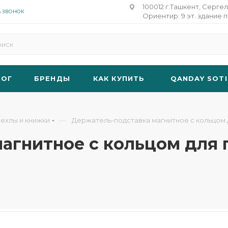
100012 г.Ташкент, Сергел
Ь ЗВОНОК
Ориентир: 9 эт. здание п
ЛОГ
БРЕНДЫ
КАК КУПИТЬ
QANDAY SOTI
—
ехлы и книжки
Держатель-подставка магнитное с кольцом д
гнитное с кольцом для па