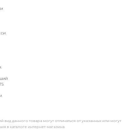
ги
си.
.
йший
TS
м.
й вид данного товара могут отличаться от указанных или могут
я в каталоге интернет-магазина.