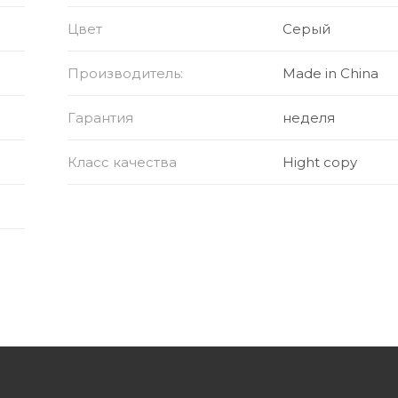
Цвет
Серый
Производитель:
Made in China
Гарантия
неделя
Класс качества
Hight copy