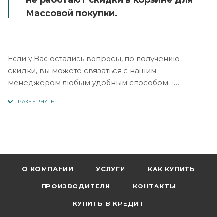
не работают скидки в корзине для
Массовой покупки.
Если у Вас остались вопросы, по получению
скидки, вы можете связаться с нашим
менеджером любым удобным способом –
заполнить любую форму на сайте, написать в
Телеграм или позвонить на наши телефоны отдела
продаж: +998 90 904-18-99 или +999 91 771-77-66.
Удачных покупок!
О КОМПАНИИ
УСЛУГИ
КАК КУПИТЬ
ПРОИЗВОДИТЕЛИ
КОНТАКТЫ
КУПИТЬ В КРЕДИТ