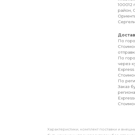
100012 
район, 
Ориенти
Сергел
Доста
По горо
Стоимос
отправк
По горо
через к
Express
Стоимос
По рег
Заказ б
региона
Express
Стоимос
Xарактеристики, комплект поставки и внешни