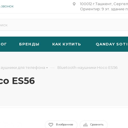
100012 г.Ташкент, Сергел
Ь ЗВОНОК
Ориентир: 9 эт. здание п
ЛОГ
БРЕНДЫ
КАК КУПИТЬ
QANDAY SOTI
—
аушники для телефона
Bluetooth-наушники Hoco ES56
co ES56
В избранное
Сравнить