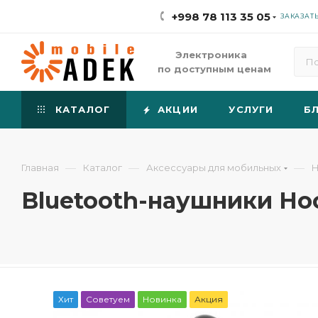
+998 78 113 35 05
ЗАКАЗАТ
Электроника
по доступным ценам
КАТАЛОГ
АКЦИИ
УСЛУГИ
Б
—
—
—
Главная
Каталог
Аксессуары для мобильных
Н
Bluetooth-наушники Ho
Хит
Советуем
Новинка
Акция