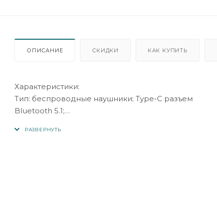
ОПИСАНИЕ
СКИДКИ
КАК КУПИТЬ
Характеристики:
Тип: беспроводные наушники; Type-C разъем
Bluetooth 5.1;
Протокол Bluetooth: HSP, HFP, A2DP, AVRCP
Расстояние сигнала: около 10 м
Чувствительность: 97 дБ
Импеданс: 16
Диапазон воспроизводимых частот: 20-20000 Гц
Емкость батареи зарядного кейса: 320 мАч
Емкость батареи наушников: 25 мАч
Время разговора: около 4 часов