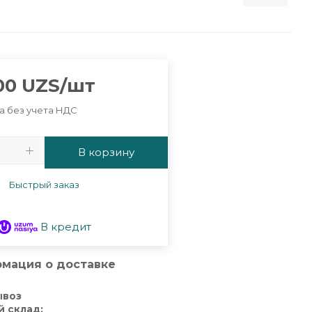
00
UZS
/шт
а без учета НДС
В корзину
Быстрый заказ
В кредит
мация о доставке
ывоз
й склад: