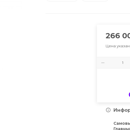
266 0
Цена указан
Инфор
Самов
Главны