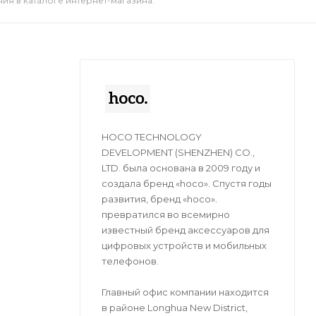
я в каталоге интернет-магазина.
HOCO TECHNOLOGY
DEVELOPMENT (SHENZHEN) CO.,
LTD. была основана в 2009 году и
создала бренд «hoco». Спустя годы
развития, бренд «hoco».
превратился во всемирно
известный бренд аксессуаров для
цифровых устройств и мобильных
телефонов.
Главный офис компании находится
в районе Longhua New District,