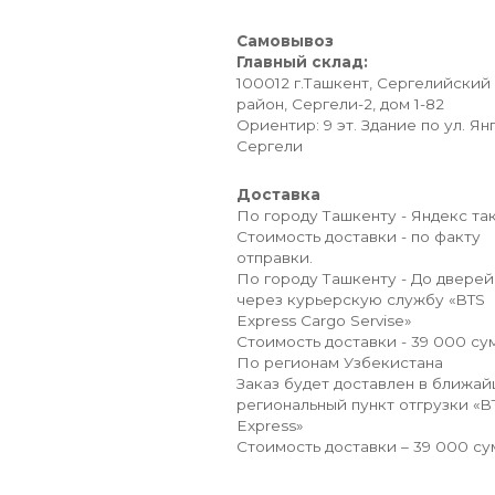
Самовывоз
Главный склад:
100012 г.Ташкент, Сергелийский
район, Сергели-2, дом 1-82
Ориентир: 9 эт. Здание по ул. Ян
Сергели
Доставка
По городу Ташкенту - Яндекс так
Стоимость доставки - по факту
отправки.
По городу Ташкенту - До дверей
через курьерскую службу «BTS
Express Cargo Servise»
Стоимость доставки - 39 000 сум
По регионам Узбекистана
Заказ будет доставлен в ближа
региональный пункт отгрузки «B
Express»
Стоимость доставки – 39 000 су