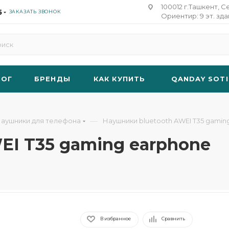
100012 г.Ташкент, С
5
ЗАКАЗАТЬ ЗВОНОК
Ориентир: 9 эт. зд
ЛОГ
БРЕНДЫ
КАК КУПИТЬ
QANDAY SOTI
—
аушники для телефона
Наушники bluetooth AWEI T35 gamin
EI T35 gaming earphone
В избранное
Сравнить