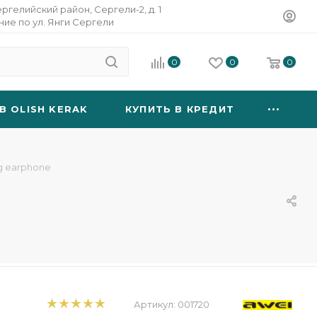
ергелийский район, Сергели-2, д. 1
ание по ул. Янги Сергели
0
0
0
B OLISH KERAK
КУПИТЬ В КРЕДИТ
g earphone
Артикул:
001720