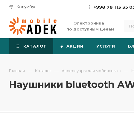
Колумбус
+998 78 113 35 0
Электроника
по доступным ценам
КАТАЛОГ
АКЦИИ
УСЛУГИ
Б
—
—
—
Главная
Каталог
Аксессуары для мобильных
Н
Наушники bluetooth AW