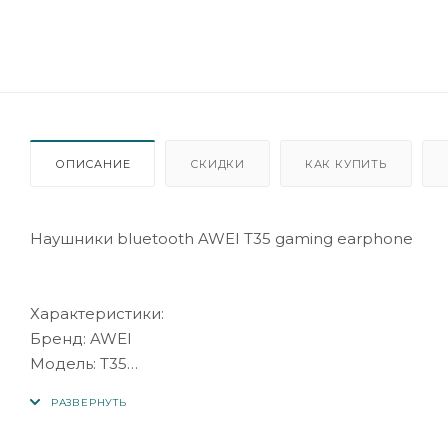
ОПИСАНИЕ
СКИДКИ
КАК КУПИТЬ
Наушники bluetooth AWEI T35 gaming earphone
Характеристики:
Бренд: AWEI
Модель: T35
Информация:
ENC шумоподавление вызова, AAC низкий режим 
Емкость аккумулятора одного наушника: 40 мА · ч