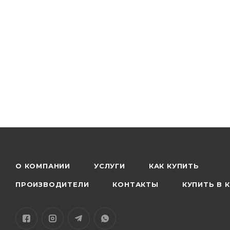
Емкость аккумулятора зарядного устройства: 400 мА
Время воспроизведения: около 3-4 часов
Время работы в режиме разговора: около 4 часов
Время в режиме ожидания: >3 месяца
Микрофон: всенаправленный-42 ± 2 дБ
Динамик: Φ13.0 мм, 32Ω
Чувствительность: 114 ± 3 дБ
О КОМПАНИИ
УСЛУГИ
КАК КУПИТЬ
ПРОИЗВОДИТЕЛИ
КОНТАКТЫ
КУПИТЬ В 