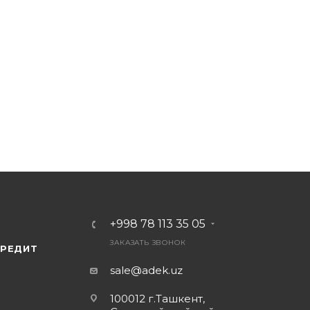
 · ч
+998 78 113 35 05
ЗАКАЗАТЬ ЗВОНОК
КРЕДИТ
sale@adek.uz
100012 г.Ташкент,