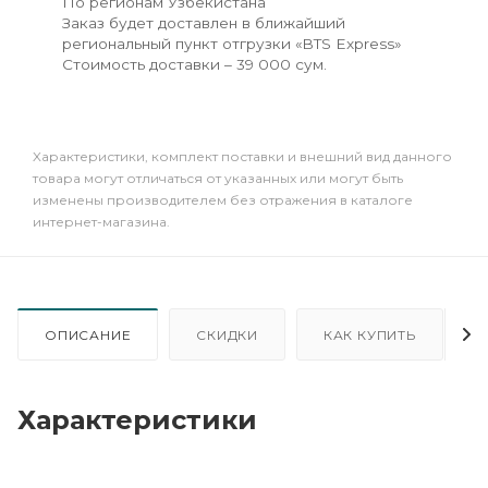
По регионам Узбекистана
Заказ будет доставлен в ближайший
региональный пункт отгрузки «BTS Express»
Стоимость доставки – 39 000 сум.
Xарактеристики, комплект поставки и внешний вид данного
товара могут отличаться от указанных или могут быть
изменены производителем без отражения в каталоге
интернет-магазина.
ОПИСАНИЕ
СКИДКИ
КАК КУПИТЬ
Характеристики