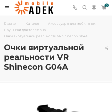
0
—
—
—
Главная
Каталог
Аксессуары для мобильных
—
Наушники для телефона
Очки виртуальной реальности VR Shinecon G04A
Очки виртуальной
реальности VR
Shinecon G04A