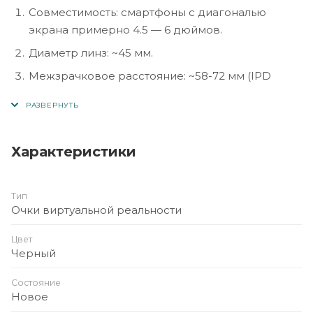
Совместимость: смартфоны с диагональю
экрана примерно 4.5 — 6 дюймов.
Диаметр линз: ~45 мм.
Межзрачковое расстояние: ~58-72 мм (IPD
регулируемое).
Поле зрения (FOV): ~96 градусов.
Вес: около 327 г.
Характеристики
Материал: корпус из пластика (ABS/PC-ABS).
Назначение: VR-очки (шлем виртуальной
Тип
реальности) для просмотра 3D-видео и игр на
Очки виртуальной реальности
смартфоне.
Цвет
Черный
Состояние
Новое