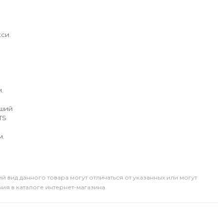
си.
.
йший
TS
м.
й вид данного товара могут отличаться от указанных или могут
я в каталоге интернет-магазина.