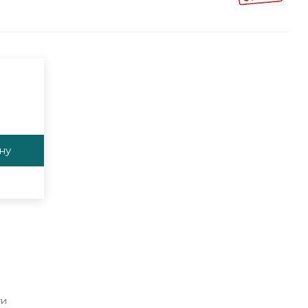
ну
ги