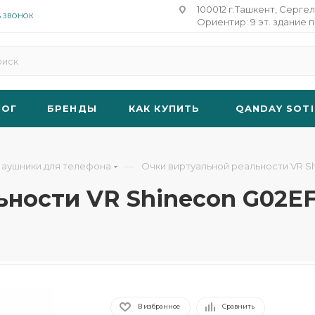
100012 г.Ташкент, Сергел
Ь ЗВОНОК
Ориентир: 9 эт. здание п
ЛОГ
БРЕНДЫ
КАК КУПИТЬ
QANDAY SOTI
—
аушники для телефона
Очки виртуальной реальности VR S
ьности VR Shinecon G02E
В избранное
Сравнить