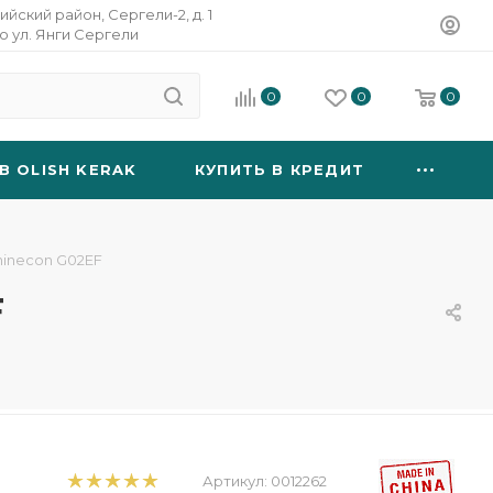
ийский район, Сергели-2, д. 1
о ул. Янги Сергели
0
0
0
B OLISH KERAK
КУПИТЬ В КРЕДИТ
hinecon G02EF
F
Артикул:
0012262