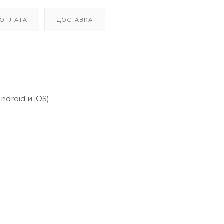
ОПЛАТА
ДОСТАВКА
droid и iOS).
ачками (IPD) и дистанция фокусировки.