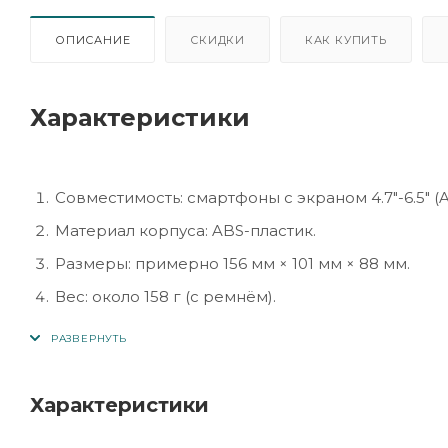
ОПИСАНИЕ
СКИДКИ
КАК КУПИТЬ
Характеристики
Совместимость: смартфоны с экраном 4.7″-6.5″ (An
Материал корпуса: ABS-пластик.
Размеры: примерно 156 мм × 101 мм × 88 мм.
Вес: около 158 г (с ремнём).
Настройки: регулируемое расстояние между зр
Поле зрения (FOV): до ~110°.
Цвет: белый (White) вариант модели G02EF.
Характеристики