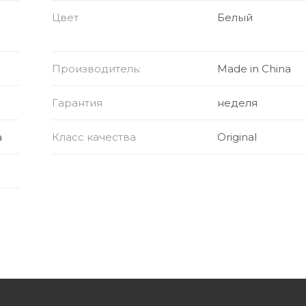
Цвет
Белый
Производитель:
Made in China
Гарантия
неделя
а
Класс качества
Original