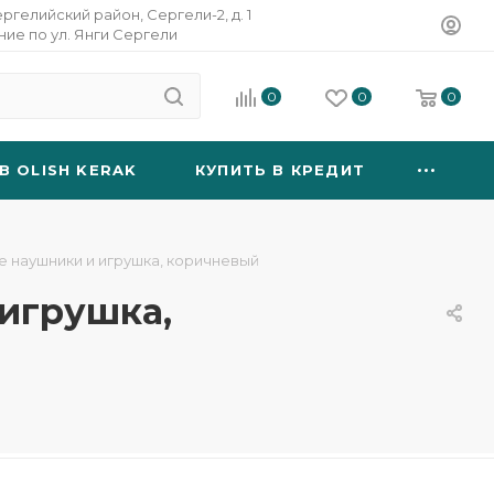
ергелийский район, Сергели-2, д. 1
ание по ул. Янги Сергели
0
0
0
B OLISH KERAK
КУПИТЬ В КРЕДИТ
 наушники и игрушка, коричневый
игрушка,