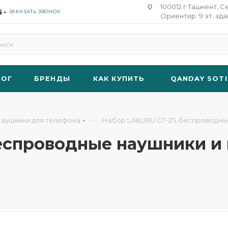
100012 г.Ташкент, С
5
ЗАКАЗАТЬ ЗВОНОК
Ориентир: 9 эт. зд
ЛОГ
БРЕНДЫ
КАК КУПИТЬ
QANDAY SOTI
—
аушники для телефона
Набор LABUBU GT-25, беспроводные
еспроводные наушники и 