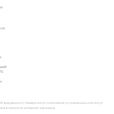
ги
си.
.
йший
TS
м.
й вид данного товара могут отличаться от указанных или могут
я в каталоге интернет-магазина.