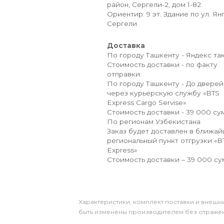
район, Сергели-2, дом 1-82
Ориентир: 9 эт. Здание по ул. Ян
Сергели
Доставка
По городу Ташкенту - Яндекс так
Стоимость доставки - по факту
отправки.
По городу Ташкенту - До дверей
через курьерскую службу «BTS
Express Cargo Servise»
Стоимость доставки - 39 000 сум
По регионам Узбекистана
Заказ будет доставлен в ближа
региональный пункт отгрузки «B
Express»
Стоимость доставки – 39 000 су
Xарактеристики, комплект поставки и внешни
быть изменены производителем без отражени