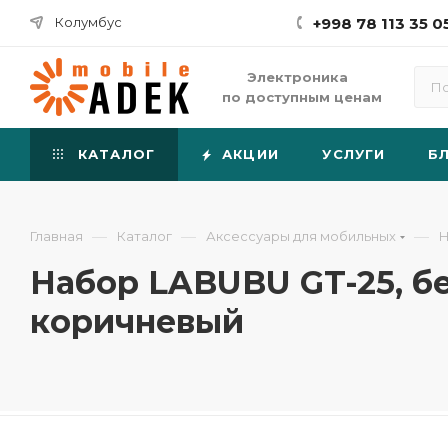
Колумбус
+998 78 113 35 0
Электроника
по доступным ценам
КАТАЛОГ
АКЦИИ
УСЛУГИ
Б
—
—
—
Главная
Каталог
Аксессуары для мобильных
Н
Набор LABUBU GT-25, б
коричневый