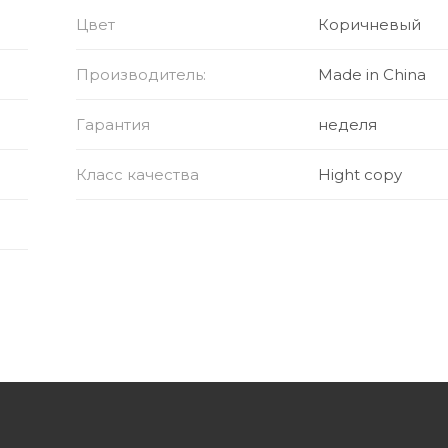
Цвет
Коричневый
Производитель:
Made in China
Гарантия
неделя
Класс качества
Hight copy
рушка LABUBU