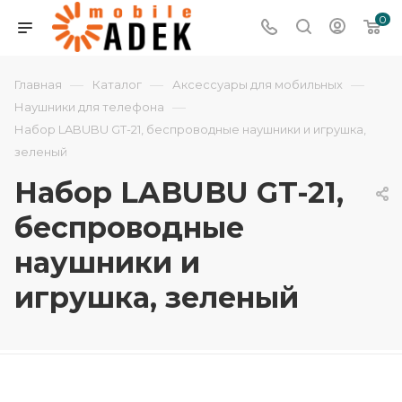
0
—
—
—
Главная
Каталог
Аксессуары для мобильных
—
Наушники для телефона
Набор LABUBU GT-21, беспроводные наушники и игрушка,
зеленый
Набор LABUBU GT-21,
беспроводные
наушники и
игрушка, зеленый