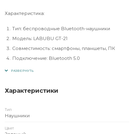
Характеристика:
Тип: беспроводные Bluetooth-наушники
Модель: LABUBU GT-21
Совместимость: смартфоны, планшеты, ПК
Подключение: Bluetooth 5.0
Радиус действия: до 10 м
Время работы: до 4–5 часов на одном заряде
Зарядка: через USB
Характеристики
Дополнительно: в комплекте коллекционная
игрушка LABUBU
Тип
Цвет: разноцветный дизайн (стилизованный)
Наушники
Назначение: для музыки, игр, подарка
Цвет