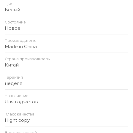
Дополнительно: эргономичные амбушюры для
Цвет
комфортной посадки
Белый
Состояние
Новое
Производитель:
Made in China
Страна производитель
Китай
Гарантия
неделя
Назначение
Для гаджетов
Класс качества
Hight copy
Вес с упаковкой