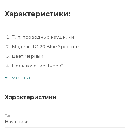
Характеристики:
Тип: проводные наушники
Модель: TC-20 Blue Spectrum
Цвет: чёрный
Подключение: Type-C
Наличие микрофона: есть
Тип звучания: стерео
Конструкция: внутриканальные (вакуумные)
Характеристики
Длина кабеля: около 1.2 м
Совместимость: смартфоны, планшеты,
Тип
ноутбуки с Type-C
Наушники