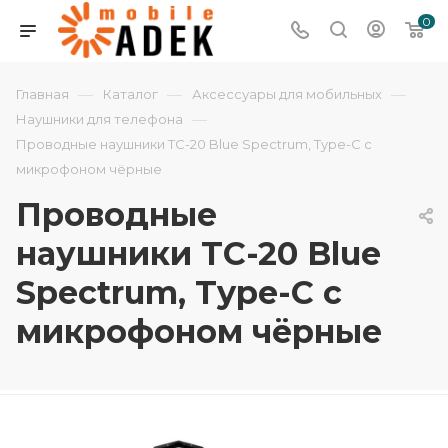
0
—
—
—
Главная
Каталог
Аксессуары для мобильных
—
Наушники для телефона
Проводные наушники TC-20 Blue Spectrum, Type-C с
микрофоном чёрные
Проводные
наушники TC-20 Blue
Spectrum, Type-C с
микрофоном чёрные